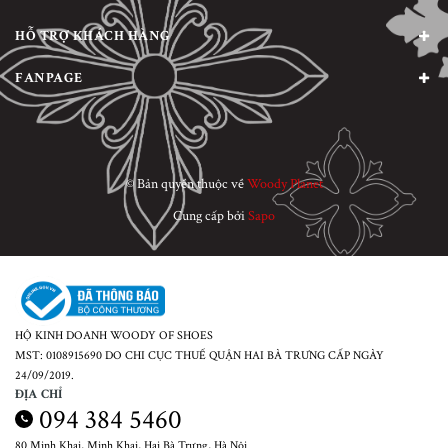
HỖ TRỢ KHÁCH HÀNG
FANPAGE
© Bản quyền thuộc về
Woody Planet
Cung cấp bởi
Sapo
HỘ KINH DOANH WOODY OF SHOES
MST: 0108915690 DO CHI CỤC THUẾ QUẬN HAI BÀ TRƯNG CẤP NGÀY
24/09/2019.
ĐỊA CHỈ
094 384 5460
80 Minh Khai, Minh Khai, Hai Bà Trưng, Hà Nội