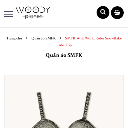
Trang chủ
Quần áo SMFK
SMFK WildWorld Rider Snowflake
Tube Top
Quần áo SMFK