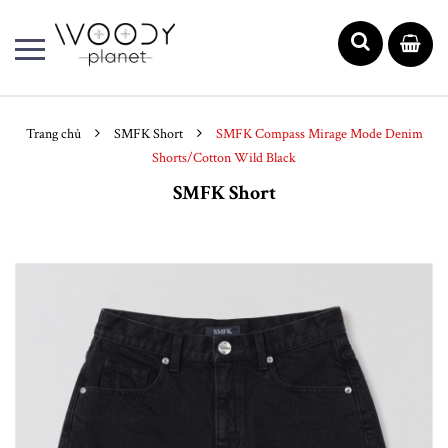
Trang chủ
SMFK Short
SMFK Compass Mirage Mode Denim
Shorts/Cotton Wild Black
SMFK Short