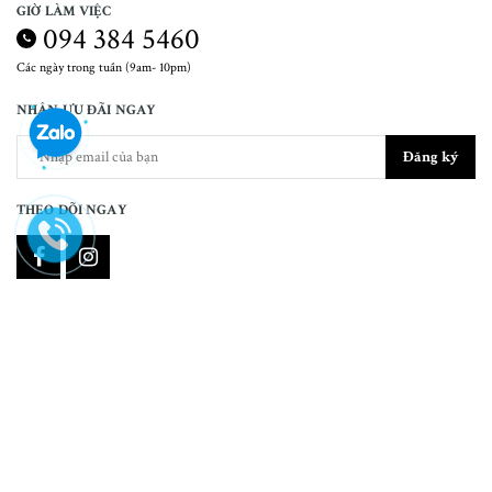
GIỜ LÀM VIỆC
094 384 5460
Các ngày trong tuần (9am- 10pm)
NHẬN ƯU ĐÃI NGAY
Đăng ký
THEO DÕI NGAY