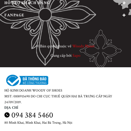
HỖ TRỢ KHÁCH HÀNG
FANPAGE
© Bản quyền thuộc về
Woody Planet
Cung cấp bởi
Sapo
HỘ KINH DOANH WOODY OF SHOES
MST: 0108915690 DO CHI CỤC THUẾ QUẬN HAI BÀ TRƯNG CẤP NGÀY
24/09/2019.
ĐỊA CHỈ
094 384 5460
80 Minh Khai, Minh Khai, Hai Bà Trưng, Hà Nội