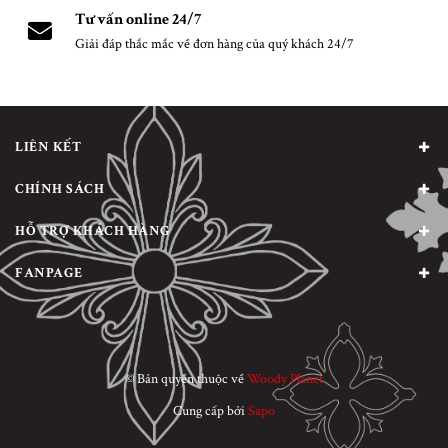
Tư vấn online 24/7
Giải đáp thắc mắc về đơn hàng của quý khách 24/7
LIÊN KẾT
CHÍNH SÁCH
HỖ TRỢ KHÁCH HÀNG
FANPAGE
© Bản quyền thuộc về
Woody Planet
Cung cấp bởi
Sapo