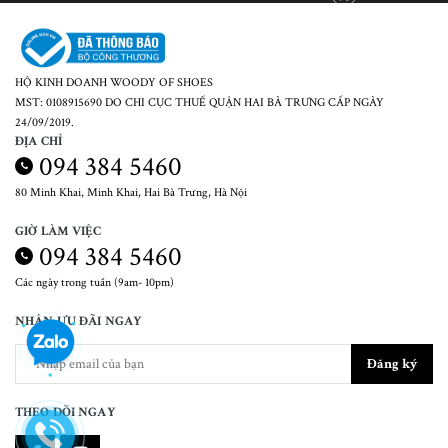
HỘ KINH DOANH WOODY OF SHOES
MST: 0108915690 DO CHI CỤC THUẾ QUẬN HAI BÀ TRƯNG CẤP NGÀY
24/09/2019.
ĐỊA CHỈ
094 384 5460
80 Minh Khai, Minh Khai, Hai Bà Trưng, Hà Nội
GIỜ LÀM VIỆC
094 384 5460
Các ngày trong tuần (9am- 10pm)
NHẬN ƯU ĐÃI NGAY
Đăng ký
THEO DÕI NGAY