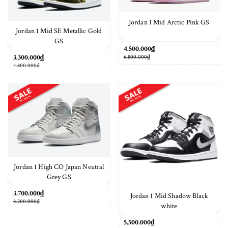
Jordan 1 Mid Arctic Pink GS
Jordan 1 Mid SE Metallic Gold
GS
4.500.000₫
3.300.000₫
6.800.000₫
4.800.000₫
Jordan 1 High CO Japan Neutral
Grey GS
3.700.000₫
Jordan 1 Mid Shadow Black
8.200.000₫
white
5.500.000₫