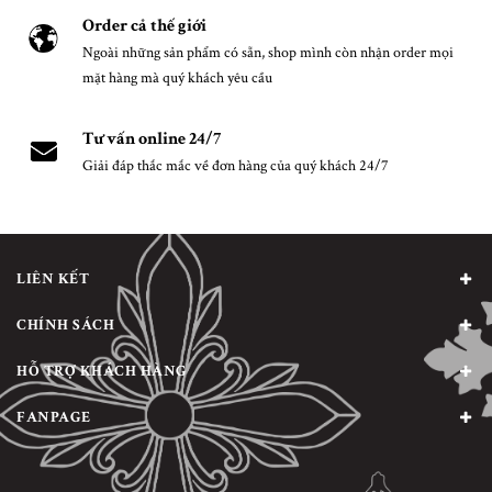
Order cả thế giới
Ngoài những sản phẩm có sẵn, shop mình còn nhận order mọi
mặt hàng mà quý khách yêu cầu
Tư vấn online 24/7
Giải đáp thắc mắc về đơn hàng của quý khách 24/7
LIÊN KẾT
CHÍNH SÁCH
HỖ TRỢ KHÁCH HÀNG
FANPAGE