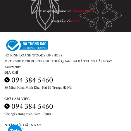
© Bản quyền thuộc về
Woody Planet
Cung cấp bởi
Sapo
HỘ KINH DOANH WOODY OF SHOES
MST: 0108915690 DO CHI CỤC THUẾ QUẬN HAI BÀ TRƯNG CẤP NGÀY
24/09/2019.
ĐỊA CHỈ
094 384 5460
80 Minh Khai, Minh Khai, Hai Bà Trưng, Hà Nội
GIỜ LÀM VIỆC
094 384 5460
Các ngày trong tuần (9am- 10pm)
NHẬN ƯU ĐÃI NGAY