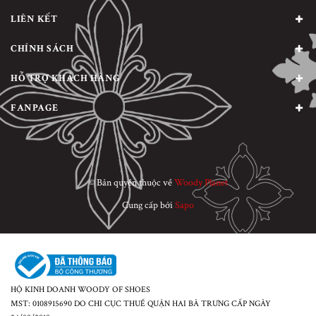
LIÊN KẾT
CHÍNH SÁCH
HỖ TRỢ KHÁCH HÀNG
FANPAGE
© Bản quyền thuộc về
Woody Planet
Cung cấp bởi
Sapo
HỘ KINH DOANH WOODY OF SHOES
MST: 0108915690 DO CHI CỤC THUẾ QUẬN HAI BÀ TRƯNG CẤP NGÀY