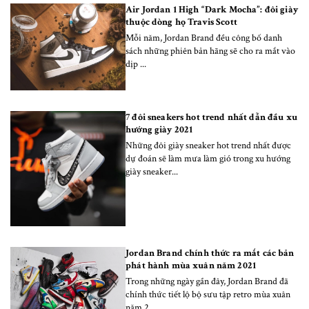
Air Jordan 1 High “Dark Mocha”: đôi giày
thuộc dòng họ Travis Scott
Mỗi năm, Jordan Brand đều công bố danh
sách những phiên bản hãng sẽ cho ra mắt vào
dịp ...
7 đôi sneakers hot trend nhất dẫn đầu xu
hướng giày 2021
Những đôi giày sneaker hot trend nhất được
dự đoán sẽ làm mưa làm gió trong xu hướng
giày sneaker...
Jordan Brand chính thức ra mắt các bản
phát hành mùa xuân năm 2021
Trong những ngày gần đây, Jordan Brand đã
chính thức tiết lộ bộ sưu tập retro mùa xuân
năm 2...