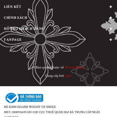
LIÊN KẾT
CHÍNH SÁCH
HỖ TRỢ KHÁCH HÀNG
FANPAGE
© Bản quyền thuộc về
Woody Planet
Cung cấp bởi
Sapo
HỘ KINH DOANH WOODY OF SHOES
MST: 0108915690 DO CHI CỤC THUẾ QUẬN HAI BÀ TRƯNG CẤP NGÀY