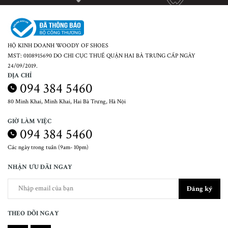
HỘ KINH DOANH WOODY OF SHOES
MST: 0108915690 DO CHI CỤC THUẾ QUẬN HAI BÀ TRƯNG CẤP NGÀY
24/09/2019.
ĐỊA CHỈ
094 384 5460
80 Minh Khai, Minh Khai, Hai Bà Trưng, Hà Nội
GIỜ LÀM VIỆC
094 384 5460
Các ngày trong tuần (9am- 10pm)
NHẬN ƯU ĐÃI NGAY
Đăng ký
THEO DÕI NGAY