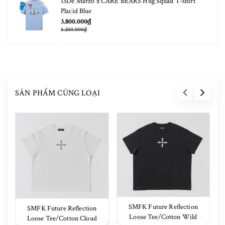
13De Marzo x CARE BEARS Hug Squad T-shirt
Placid Blue
3.800.000₫
5.200.000₫
SẢN PHẨM CÙNG LOẠI
SMFK Future Reflection
SMFK Future Reflection
Loose Tee/Cotton Wild
Loose Tee/Cotton Cloud