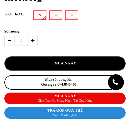
Kích thước:
S
M
L
Số lượng:
MUA NGAY
Mua số lượng lớn
Gọi ngay 0943845460
MUA NGAY
Giao Tận Nơi Hoặc Nhận Tại Cửa Hàng
TRẢ GÓP QUA THẺ
Visa, Master, JCB