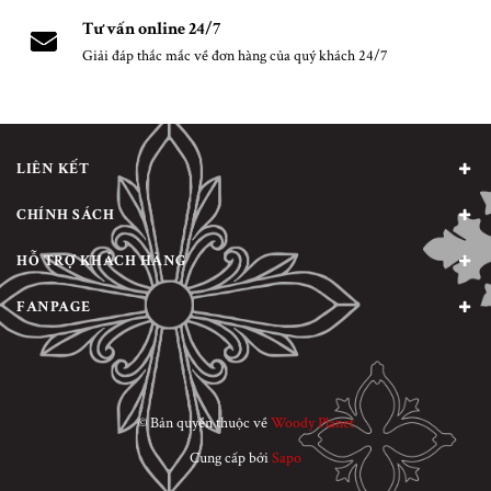
Tư vấn online 24/7
Giải đáp thắc mắc về đơn hàng của quý khách 24/7
LIÊN KẾT
CHÍNH SÁCH
HỖ TRỢ KHÁCH HÀNG
FANPAGE
© Bản quyền thuộc về
Woody Planet
Cung cấp bởi
Sapo