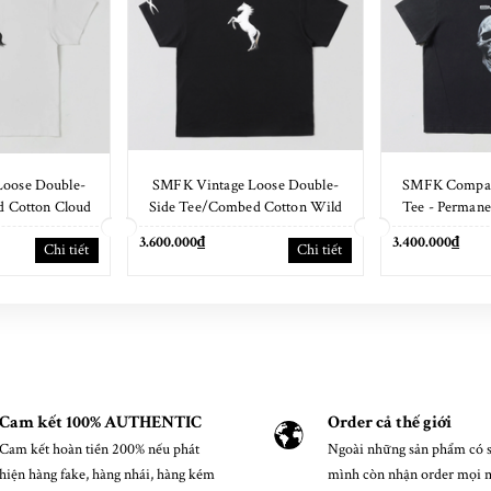
oose Double-
SMFK Vintage Loose Double-
SMFK Compas
 Cotton Cloud
Side Tee/Combed Cotton Wild
Tee - Permane
te
Black
B
3.600.000₫
3.400.000₫
Chi tiết
Chi tiết
Cam kết 100% AUTHENTIC
Order cả thế giới
Cam kết hoàn tiền 200% nếu phát
Ngoài những sản phẩm có s
hiện hàng fake, hàng nhái, hàng kém
mình còn nhận order mọi 