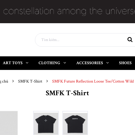
ART TOYS
CLOTHING
ACCESSORIES
SHOES
g chủ
SMFK T-Shirt
SMFK Future Reflection Loose Tee/Cotton Wild 
SMFK T-Shirt