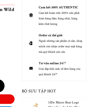
Cam kết 100% AUTHENTIC
on Wild
Cam kết hoàn tiền 200% nếu phát
hiện hàng fake, hàng nhái, hàng
kém chất lượng
Order cả thế giới
Ngoài những sản phẩm có sẵn, shop
mình còn nhận order mọi mặt hàng
mà quý khách yêu cầu
Tư vấn online 24/7
Giải đáp thắc mắc về đơn hàng của
quý khách 24/7
BỘ SƯU TẬP HOT
13De Marzo Bear Logo