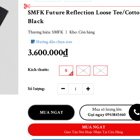
SMFK Future Reflection Loose Tee/Cott
Black
Thương hiệu:
SMFK
|
Kho:
Còn hàng
Hướng dẫn chọn size
3.600.000₫
Kích thước:
S
M
L
Số lượng:
Mua số lượng lớn
MUA NGAY
Gọi ngay 0943845460
MUA NGAY
Giao Tận Nơi Hoặc Nhận Tại Cửa Hàng