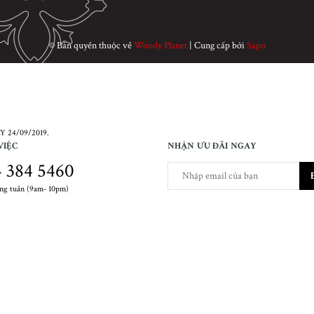
© Bản quyền thuộc về
Woody Planet
|
Cung cấp bởi
Sapo
 24/09/2019.
VIỆC
NHẬN ƯU ĐÃI NGAY
 384 5460
ong tuần (9am- 10pm)