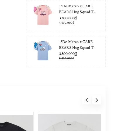
13De Marzo x CARE
BEARS Hug Squad T-
shirt Almond Blossom
3.800.000₫
4.600.000₫
13De Marzo x CARE
BEARS Hug Squad T-
shirt Placid Blue
3.800.000₫
5.200.000₫