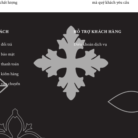
chất lượng
mà quý khách yêu cầu
SÁCH
HỖ TRỢ KHÁCH HÀNG
 đổi trả
Điều khoản dịch vụ
 bảo mật
 thanh toán
 kiểm hàng
 vận chuyển