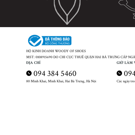
HỘ KINH DOANH WOODY OF SHOES
MST: 0108915690 DO CHI CỤC THUẾ QUẬN HAI BÀ TRƯNG CẤP NGÀY
ĐỊA CHỈ
GIỜ LÀM 
094 384 5460
094
80 Minh Khai, Minh Khai, Hai Bà Trưng, Hà Nội
Các ngày tr