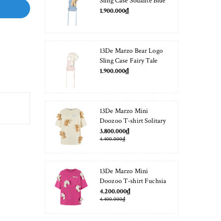
Sling Case Sodalite Blue
1.900.000₫
13De Marzo Bear Logo
Sling Case Fairy Tale
1.900.000₫
13De Marzo Mini
Doozoo T-shirt Solitary
Star
3.800.000₫
4.400.000₫
13De Marzo Mini
Doozoo T-shirt Fuchsia
Fedora
4.200.000₫
4.400.000₫