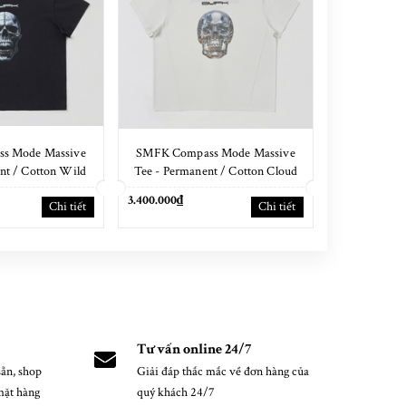
s Mode Massive
SMFK Compass Mode Massive
SMFK Vint
nt / Cotton Wild
Tee - Permanent / Cotton Cloud
Loose Tee S
lack
White
3.400.000₫
3.400.000₫
Chi tiết
Chi tiết
Tư vấn online 24/7
ẵn, shop
Giải đáp thắc mắc về đơn hàng của
mặt hàng
quý khách 24/7