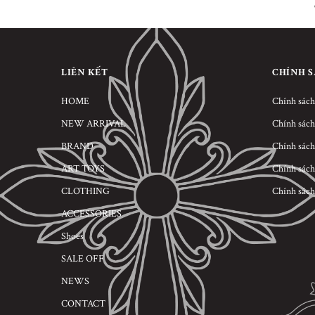
LIÊN KẾT
CHÍNH 
HOME
Chính sách
NEW ARRIVAL
Chính sách
BRAND
Chính sách
ART TOYS
Chính sách
CLOTHING
Chính sách
ACCESSORIES
Shoes
SALE OFF
NEWS
CONTACT