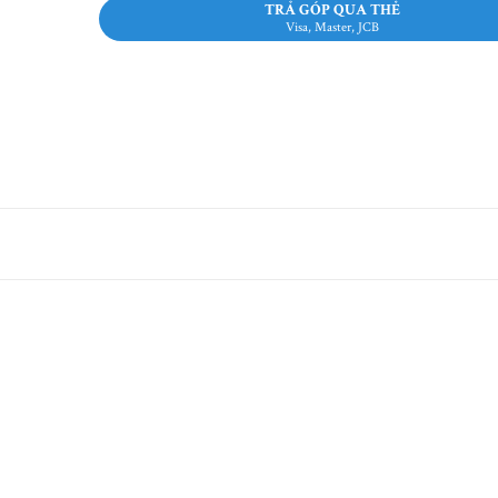
TRẢ GÓP QUA THẺ
Visa, Master, JCB