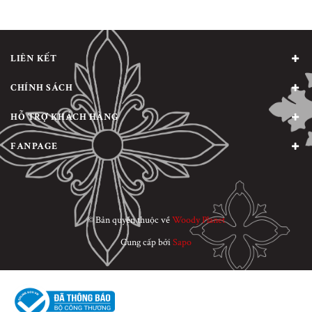
LIÊN KẾT
CHÍNH SÁCH
HỖ TRỢ KHÁCH HÀNG
FANPAGE
© Bản quyền thuộc về
Woody Planet
Cung cấp bởi
Sapo