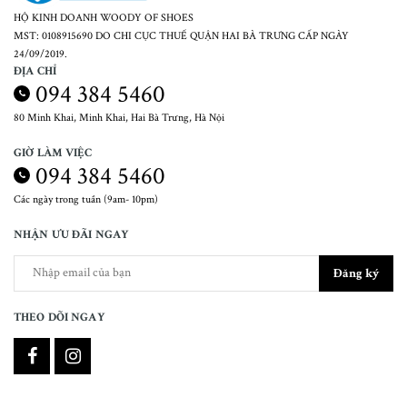
HỘ KINH DOANH WOODY OF SHOES
MST: 0108915690 DO CHI CỤC THUẾ QUẬN HAI BÀ TRƯNG CẤP NGÀY
24/09/2019.
ĐỊA CHỈ
094 384 5460
80 Minh Khai, Minh Khai, Hai Bà Trưng, Hà Nội
GIỜ LÀM VIỆC
094 384 5460
Các ngày trong tuần (9am- 10pm)
NHẬN ƯU ĐÃI NGAY
Đăng ký
THEO DÕI NGAY