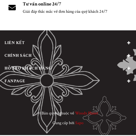
Tư vấn online 24/7
Giải đáp thắc mắc về đơn hàng của quý khách 24/7
LIÊN KẾT
CHÍNH SÁCH
HỖ TRỢ KHÁCH HÀNG
FANPAGE
© Bản quyền thuộc về
Woody Planet
Cung cấp bởi
Sapo