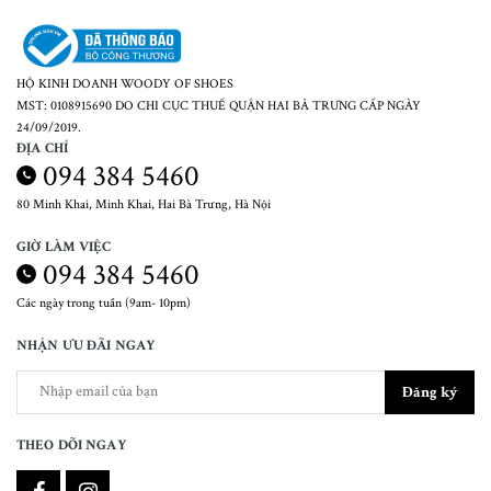
HỘ KINH DOANH WOODY OF SHOES
MST: 0108915690 DO CHI CỤC THUẾ QUẬN HAI BÀ TRƯNG CẤP NGÀY
24/09/2019.
ĐỊA CHỈ
094 384 5460
80 Minh Khai, Minh Khai, Hai Bà Trưng, Hà Nội
GIỜ LÀM VIỆC
094 384 5460
Các ngày trong tuần (9am- 10pm)
NHẬN ƯU ĐÃI NGAY
Đăng ký
THEO DÕI NGAY