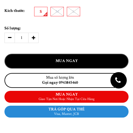
Kích thước:
S
M
L
Số lượng:
MUA NGAY
Mua số lượng lớn
Gọi ngay 0943845460
MUA NGAY
Giao Tận Nơi Hoặc Nhận Tại Cửa Hàng
TRẢ GÓP QUA THẺ
Visa, Master, JCB