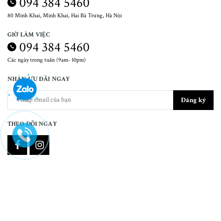
094 384 5460
80 Minh Khai, Minh Khai, Hai Bà Trưng, Hà Nội
GIỜ LÀM VIỆC
094 384 5460
Các ngày trong tuần (9am- 10pm)
NHẬN ƯU ĐÃI NGAY
Đăng ký
THEO DÕI NGAY