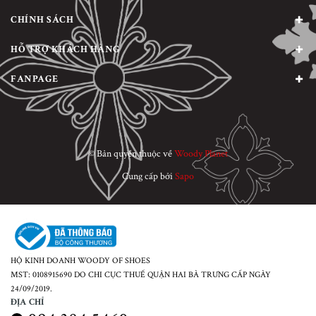
CHÍNH SÁCH
HỖ TRỢ KHÁCH HÀNG
FANPAGE
© Bản quyền thuộc về
Woody Planet
Cung cấp bởi
Sapo
HỘ KINH DOANH WOODY OF SHOES
MST: 0108915690 DO CHI CỤC THUẾ QUẬN HAI BÀ TRƯNG CẤP NGÀY
24/09/2019.
ĐỊA CHỈ