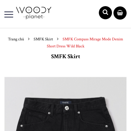
Trang chủ
SMFK Skirt
SMFK Compass Mirage Mode Denim
Short Dress Wild Black
SMFK Skirt