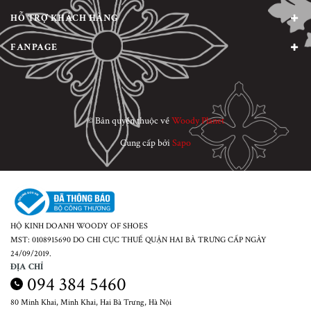
HỖ TRỢ KHÁCH HÀNG
FANPAGE
© Bản quyền thuộc về
Woody Planet
Cung cấp bởi
Sapo
HỘ KINH DOANH WOODY OF SHOES
MST: 0108915690 DO CHI CỤC THUẾ QUẬN HAI BÀ TRƯNG CẤP NGÀY
24/09/2019.
ĐỊA CHỈ
094 384 5460
80 Minh Khai, Minh Khai, Hai Bà Trưng, Hà Nội