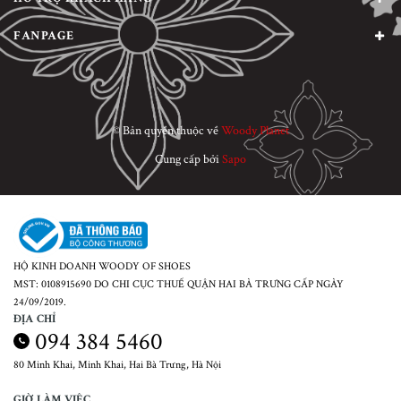
FANPAGE
© Bản quyền thuộc về
Woody Planet
Cung cấp bởi
Sapo
HỘ KINH DOANH WOODY OF SHOES
MST: 0108915690 DO CHI CỤC THUẾ QUẬN HAI BÀ TRƯNG CẤP NGÀY
24/09/2019.
ĐỊA CHỈ
094 384 5460
80 Minh Khai, Minh Khai, Hai Bà Trưng, Hà Nội
GIỜ LÀM VIỆC