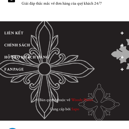
Giải đáp thắc mắc về đơn hàng của quý khách 24/7
LIÊN KẾT
CHÍNH SÁCH
HỖ TRỢ KHÁCH HÀNG
FANPAGE
© Bản quyền thuộc về
Woody Planet
Cung cấp bởi
Sapo