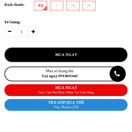
Kích thước:
XS
S
M
L
Số lượng:
MUA NGAY
Mua số lượng lớn
Gọi ngay 0943845460
MUA NGAY
Giao Tận Nơi Hoặc Nhận Tại Cửa Hàng
TRẢ GÓP QUA THẺ
Visa, Master, JCB