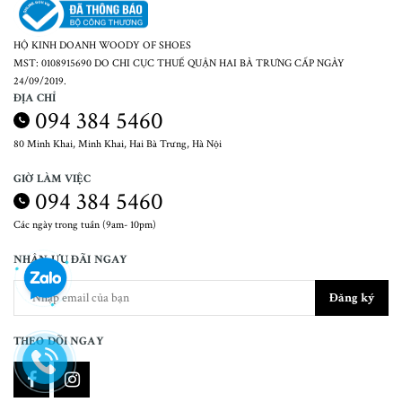
HỘ KINH DOANH WOODY OF SHOES
MST: 0108915690 DO CHI CỤC THUẾ QUẬN HAI BÀ TRƯNG CẤP NGÀY
24/09/2019.
ĐỊA CHỈ
094 384 5460
80 Minh Khai, Minh Khai, Hai Bà Trưng, Hà Nội
GIỜ LÀM VIỆC
094 384 5460
Các ngày trong tuần (9am- 10pm)
NHẬN ƯU ĐÃI NGAY
Đăng ký
THEO DÕI NGAY