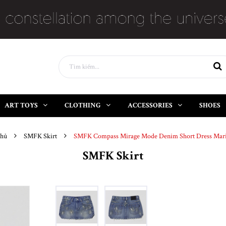
ART TOYS
CLOTHING
ACCESSORIES
SHOES
chủ
SMFK Skirt
SMFK Compass Mirage Mode Denim Short Dress Mari
SMFK Skirt