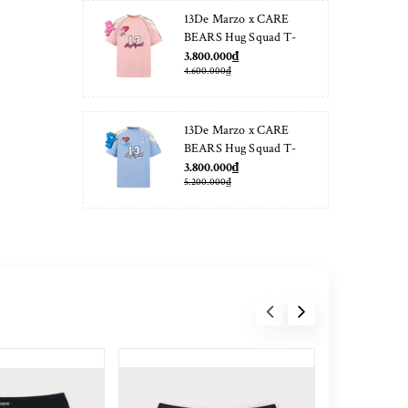
13De Marzo x CARE
BEARS Hug Squad T-
shirt Almond Blossom
3.800.000₫
4.600.000₫
13De Marzo x CARE
BEARS Hug Squad T-
shirt Placid Blue
3.800.000₫
5.200.000₫