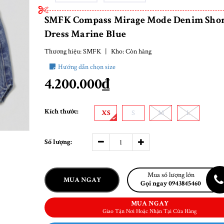
SMFK Compass Mirage Mode Denim Shor
Dress Marine Blue
Thương hiệu:
SMFK
|
Kho:
Còn hàng
Hướng dẫn chọn size
4.200.000₫
Kích thước:
XS
S
M
L
Số lượng:
Mua số lượng lớn
MUA NGAY
Gọi ngay 0943845460
MUA NGAY
Giao Tận Nơi Hoặc Nhận Tại Cửa Hàng