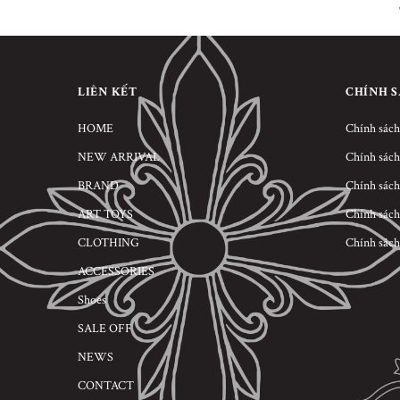
LIÊN KẾT
CHÍNH 
HOME
Chính sách
NEW ARRIVAL
Chính sách
BRAND
Chính sách
ART TOYS
Chính sách
CLOTHING
Chính sách
ACCESSORIES
Shoes
SALE OFF
NEWS
CONTACT