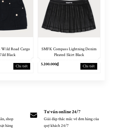
 Wild Road Cargo
SMFK Compass Lightning Denim
SMFK Compa
Wild Black
Pleated Skirt Black
Skirt Sno
5.200.000₫
4.000.000₫
Chi tiết
Chi tiết
Tư vấn online 24/7
ẵn, shop
Giải đáp thắc mắc về đơn hàng của
mặt hàng
quý khách 24/7