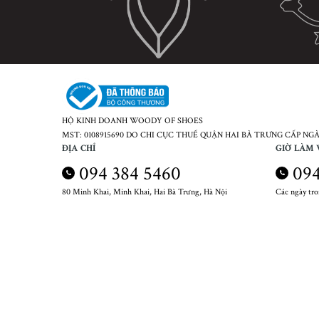
HỘ KINH DOANH WOODY OF SHOES
MST: 0108915690 DO CHI CỤC THUẾ QUẬN HAI BÀ TRƯNG CẤP NGÀY
ĐỊA CHỈ
GIỜ LÀM 
094 384 5460
094
80 Minh Khai, Minh Khai, Hai Bà Trưng, Hà Nội
Các ngày tr