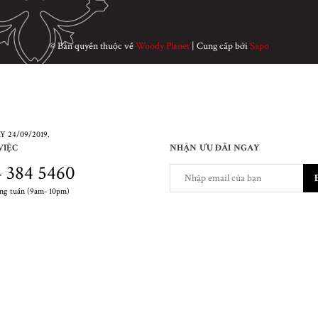
© Bản quyền thuộc về
Woody Planet
|
Cung cấp bởi
Sapo
 24/09/2019.
VIỆC
NHẬN ƯU ĐÃI NGAY
 384 5460
ong tuần (9am- 10pm)