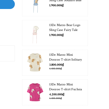
Sling Case Sodalite Blue
1.900.000₫
13De Marzo Bear Logo
Sling Case Fairy Tale
1.900.000₫
13De Marzo Mini
Doozoo T-shirt Solitary
Star
3.800.000₫
4.400.000₫
13De Marzo Mini
Doozoo T-shirt Fuchsia
Fedora
4.200.000₫
4.400.000₫