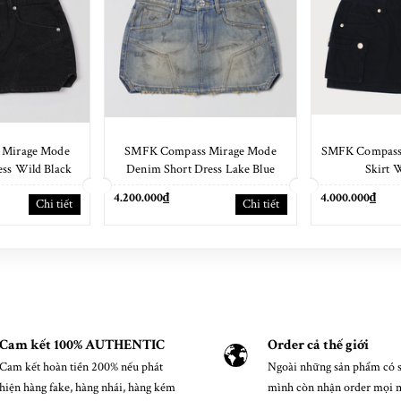
 Mirage Mode
SMFK Compass Mirage Mode
SMFK Compass
ss Wild Black
Denim Short Dress Lake Blue
Skirt 
4.200.000₫
4.000.000₫
Chi tiết
Chi tiết
Cam kết 100% AUTHENTIC
Order cả thế giới
Cam kết hoàn tiền 200% nếu phát
Ngoài những sản phẩm có s
hiện hàng fake, hàng nhái, hàng kém
mình còn nhận order mọi 