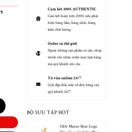
Cam kết 100% AUTHENTIC
t
Cam kết hoàn tiền 200% nếu phát
hiện hàng fake, hàng nhái, hàng
kém chất lượng
Order cả thế giới
Ngoài những sản phẩm có sẵn, shop
mình còn nhận order mọi mặt hàng
mà quý khách yêu cầu
Tư vấn online 24/7
Giải đáp thắc mắc về đơn hàng của
quý khách 24/7
BỘ SƯU TẬP HOT
13De Marzo Bear Logo