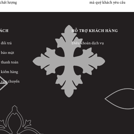
chất lượng
mà quý khách yêu cầu
SÁCH
HỖ TRỢ KHÁCH HÀNG
 đổi trả
Điều khoản dịch vụ
 bảo mật
 thanh toán
 kiểm hàng
 vận chuyển