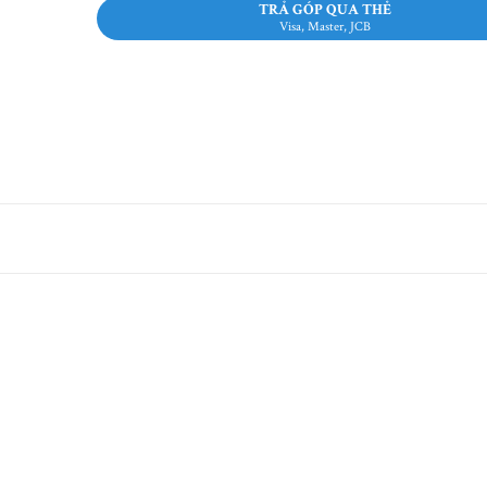
TRẢ GÓP QUA THẺ
Visa, Master, JCB