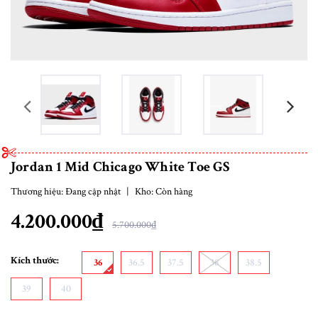
prev
Jordan 1 Mid Chicago White Toe GS
Thương hiệu:
Đang cập nhật
|
Kho:
Còn hàng
4.200.000₫
5.700.000₫
Kích thước:
36
36.5
37.5
38
38.5
39
40