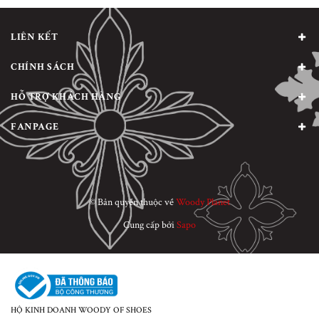
LIÊN KẾT
CHÍNH SÁCH
HỖ TRỢ KHÁCH HÀNG
FANPAGE
© Bản quyền thuộc về
Woody Planet
Cung cấp bởi
Sapo
HỘ KINH DOANH WOODY OF SHOES