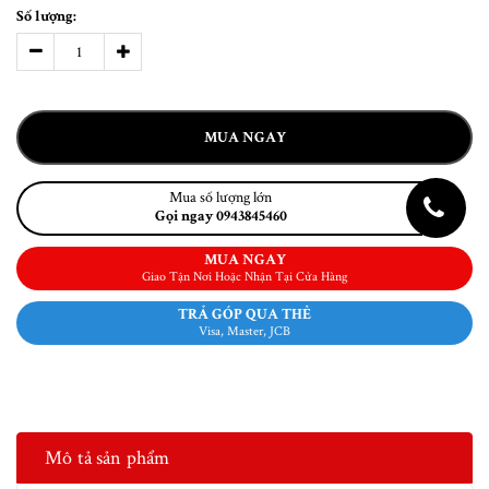
Số lượng:
MUA NGAY
Mua số lượng lớn
Gọi ngay 0943845460
MUA NGAY
Giao Tận Nơi Hoặc Nhận Tại Cửa Hàng
TRẢ GÓP QUA THẺ
Visa, Master, JCB
Mô tả sản phẩm