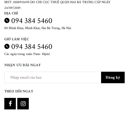
MST: 0108915690 DO CHI CỤC THUẾ QUẬN HAI BÀ TRƯNG CẤP NGÀY
24/09/2019.
ĐỊA CHỈ
094 384 5460
80 Minh Khai, Minh Khai, Hai Bà Trưng, Hà Nội
GIỜ LÀM VIỆC
094 384 5460
Các ngày trong tuần (9am- 10pm)
NHẬN ƯU ĐÃI NGAY
Đăng ký
THEO DÕI NGAY