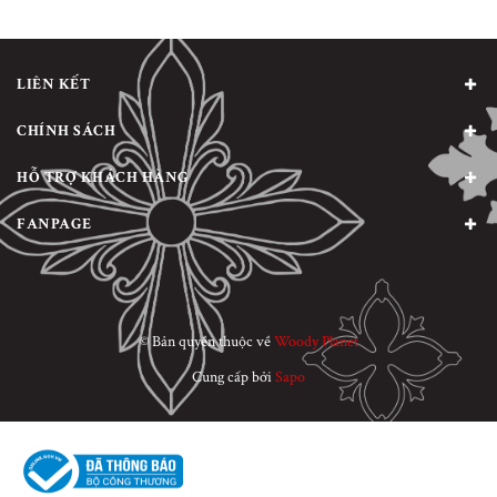
LIÊN KẾT
CHÍNH SÁCH
HỖ TRỢ KHÁCH HÀNG
FANPAGE
© Bản quyền thuộc về
Woody Planet
Cung cấp bởi
Sapo