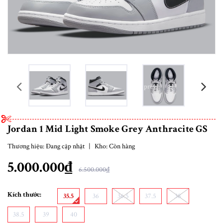
prev
Jordan 1 Mid Light Smoke Grey Anthracite GS
Thương hiệu:
Đang cập nhật
|
Kho:
Còn hàng
5.000.000₫
6.500.000₫
Kích thước:
35.5
36
36.5
37.5
38
38.5
39
40