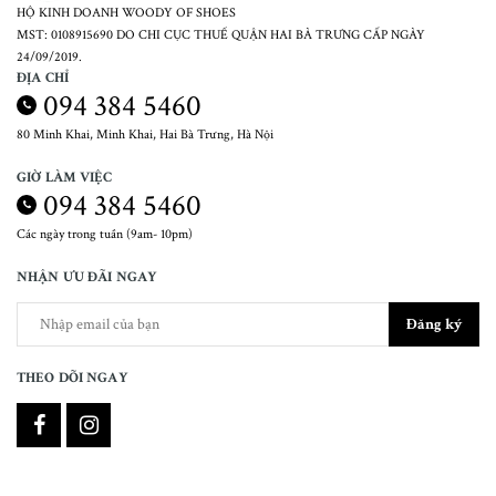
HỘ KINH DOANH WOODY OF SHOES
MST: 0108915690 DO CHI CỤC THUẾ QUẬN HAI BÀ TRƯNG CẤP NGÀY
24/09/2019.
ĐỊA CHỈ
094 384 5460
80 Minh Khai, Minh Khai, Hai Bà Trưng, Hà Nội
GIỜ LÀM VIỆC
094 384 5460
Các ngày trong tuần (9am- 10pm)
NHẬN ƯU ĐÃI NGAY
Đăng ký
THEO DÕI NGAY