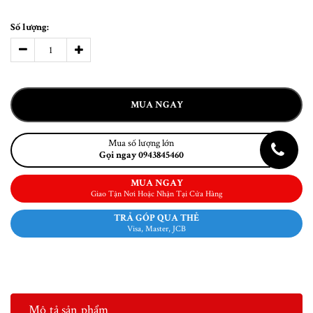
Số lượng:
MUA NGAY
Mua số lượng lớn
Gọi ngay 0943845460
MUA NGAY
Giao Tận Nơi Hoặc Nhận Tại Cửa Hàng
TRẢ GÓP QUA THẺ
Visa, Master, JCB
Mô tả sản phẩm