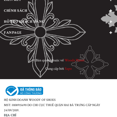
CHÍNH SÁCH
HỖ TRỢ KHÁCH HÀNG
FANPAGE
© Bản quyền thuộc về
Woody Planet
Cung cấp bởi
Sapo
HỘ KINH DOANH WOODY OF SHOES
MST: 0108915690 DO CHI CỤC THUẾ QUẬN HAI BÀ TRƯNG CẤP NGÀY
24/09/2019.
ĐỊA CHỈ