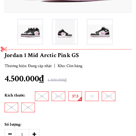
Jordan 1 Mid Arctic Pink GS
Thương hiệu:
Đang cập nhật
|
Kho:
Còn hàng
4.500.000₫
6.800.000₫
Kích thước:
36
36.5
37.5
38
38.5
39
40
Số lượng: