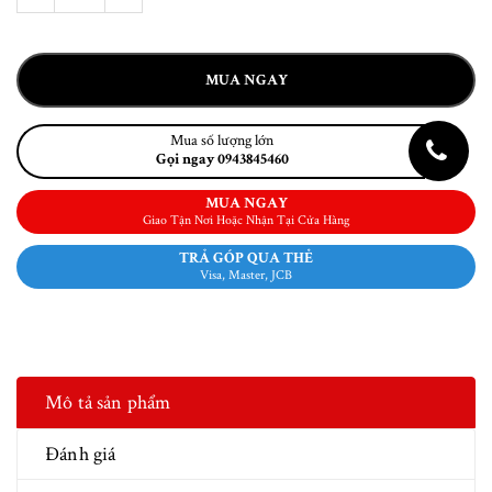
MUA NGAY
Mua số lượng lớn
Gọi ngay 0943845460
MUA NGAY
Giao Tận Nơi Hoặc Nhận Tại Cửa Hàng
TRẢ GÓP QUA THẺ
Visa, Master, JCB
Mô tả sản phẩm
Đánh giá