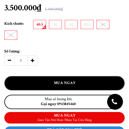
3.500.000₫
5.400.000₫
Kích thước:
40.5
41
42
42.5
43
44
Số lượng:
MUA NGAY
Mua số lượng lớn
Gọi ngay 0943845460
MUA NGAY
Giao Tận Nơi Hoặc Nhận Tại Cửa Hàng