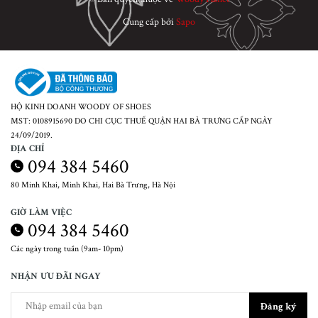
Cung cấp bởi
Sapo
HỘ KINH DOANH WOODY OF SHOES
MST: 0108915690 DO CHI CỤC THUẾ QUẬN HAI BÀ TRƯNG CẤP NGÀY
24/09/2019.
ĐỊA CHỈ
094 384 5460
80 Minh Khai, Minh Khai, Hai Bà Trưng, Hà Nội
GIỜ LÀM VIỆC
094 384 5460
Các ngày trong tuần (9am- 10pm)
NHẬN ƯU ĐÃI NGAY
Đăng ký