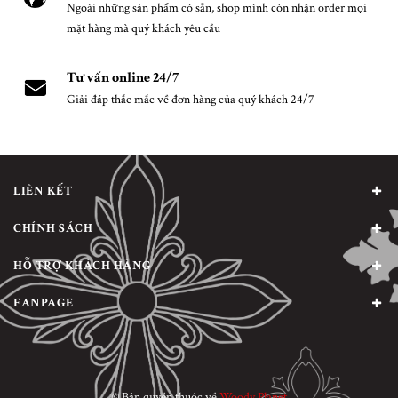
Ngoài những sản phẩm có sẵn, shop mình còn nhận order mọi
mặt hàng mà quý khách yêu cầu
Tư vấn online 24/7
Giải đáp thắc mắc về đơn hàng của quý khách 24/7
LIÊN KẾT
CHÍNH SÁCH
HỖ TRỢ KHÁCH HÀNG
FANPAGE
© Bản quyền thuộc về
Woody Planet