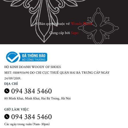
© Bản quyền thuộc về
Woody Planet
Cung cấp bởi
Sapo
HỘ KINH DOANH WOODY OF SHOES
MST: 0108915690 DO CHI CỤC THUẾ QUẬN HAI BÀ TRƯNG CẤP NGÀY
24/09/2019.
ĐỊA CHỈ
094 384 5460
80 Minh Khai, Minh Khai, Hai Bà Trưng, Hà Nội
GIỜ LÀM VIỆC
094 384 5460
Các ngày trong tuần (9am- 10pm)