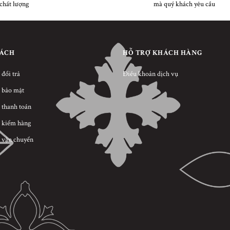
chất lượng
mà quý khách yêu cầu
SÁCH
HỖ TRỢ KHÁCH HÀNG
 đổi trả
Điều khoản dịch vụ
 bảo mật
 thanh toán
 kiểm hàng
 vận chuyển