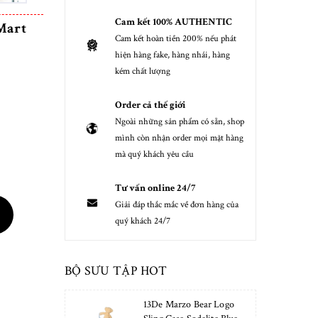
Cam kết 100% AUTHENTIC
Mart
Cam kết hoàn tiền 200% nếu phát
hiện hàng fake, hàng nhái, hàng
kém chất lượng
Order cả thế giới
Ngoài những sản phẩm có sẵn, shop
mình còn nhận order mọi mặt hàng
mà quý khách yêu cầu
Tư vấn online 24/7
Giải đáp thắc mắc về đơn hàng của
quý khách 24/7
BỘ SƯU TẬP HOT
13De Marzo Bear Logo