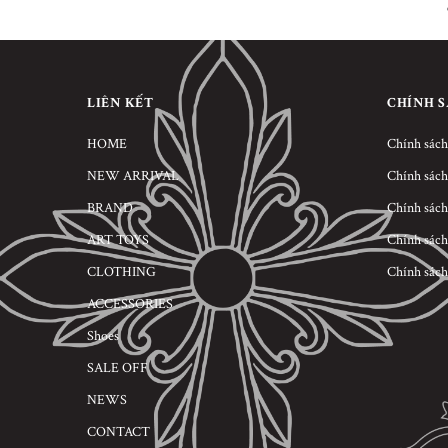
LIÊN KẾT
CHÍNH 
HOME
Chính sách
NEW ARRIVAL
Chính sách
BRAND
Chính sách
ART TOYS
Chính sách
CLOTHING
Chính sách
ACCESSORIES
Shoes
SALE OFF
NEWS
CONTACT