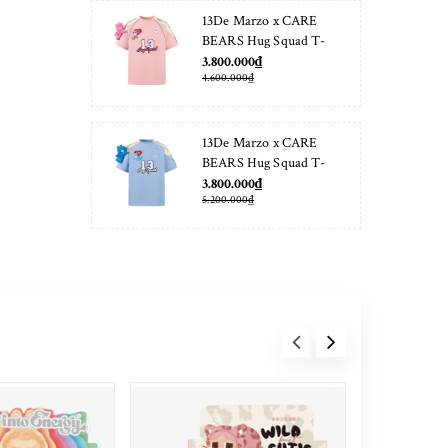
13De Marzo x CARE
BEARS Hug Squad T-
shirt Almond Blossom
3.800.000₫
4.600.000₫
13De Marzo x CARE
BEARS Hug Squad T-
shirt Placid Blue
3.800.000₫
5.200.000₫