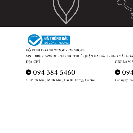
HỘ KINH DOANH WOODY OF SHOES
MST: 0108915690 DO CHI CỤC THUẾ QUẬN HAI BÀ TRƯNG CẤP NGÀY
ĐỊA CHỈ
GIỜ LÀM 
094 384 5460
094
80 Minh Khai, Minh Khai, Hai Bà Trưng, Hà Nội
Các ngày tr