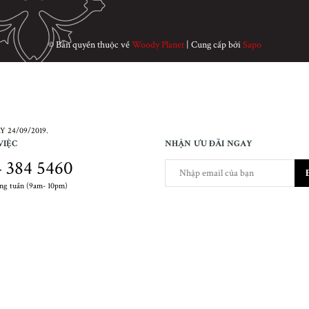
© Bản quyền thuộc về
Woody Planet
|
Cung cấp bởi
Sapo
 24/09/2019.
VIỆC
NHẬN ƯU ĐÃI NGAY
 384 5460
ong tuần (9am- 10pm)