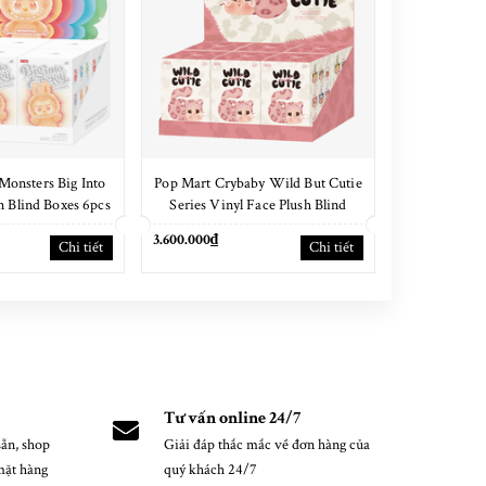
Monsters Big Into
Pop Mart Crybaby Wild But Cutie
Pop Mart T
 Blind Boxes 6pcs
Series Vinyl Face Plush Blind
Fai
 SEAL
Boxes 6pcs NEW SEAL
3.600.000₫
3.600.000₫
Chi tiết
Chi tiết
Tư vấn online 24/7
ẵn, shop
Giải đáp thắc mắc về đơn hàng của
mặt hàng
quý khách 24/7