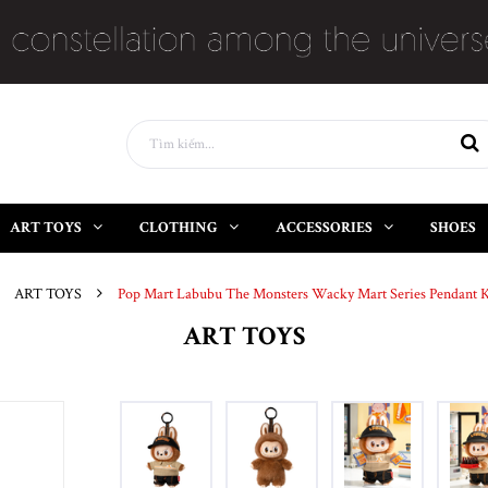
ART TOYS
CLOTHING
ACCESSORIES
SHOES
ART TOYS
Pop Mart Labubu The Monsters Wacky Mart Series Pendant 
ART TOYS