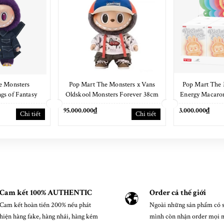
e Monsters
Pop Mart The Monsters x Vans
Pop Mart The 
s of Fantasy
Oldskool Monsters Forever 38cm
Energy Macaron
cm
NEW
95.000.000₫
3.000.000₫
Chi tiết
Chi tiết
Cam kết 100% AUTHENTIC
Order cả thế giới
Cam kết hoàn tiền 200% nếu phát
Ngoài những sản phẩm có s
hiện hàng fake, hàng nhái, hàng kém
mình còn nhận order mọi 