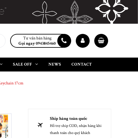
Tư vấn bán hàng
Gọi ngay 0943845460
SALE OFF
NEWS
CONTACT
Keychain 17cm
Ship hàng toàn quốc
Hỗ trợ ship COD, nhận hàng khi
thanh toán cho quý khách