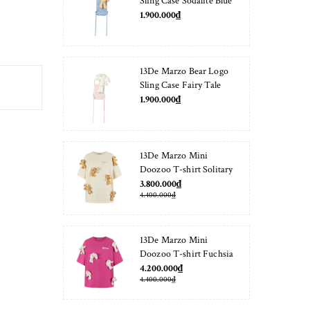
Sling Case Sodalite Blue
1.900.000₫
13De Marzo Bear Logo
Sling Case Fairy Tale
1.900.000₫
13De Marzo Mini
Doozoo T-shirt Solitary
Star
3.800.000₫
4.400.000₫
13De Marzo Mini
Doozoo T-shirt Fuchsia
Fedora
4.200.000₫
4.400.000₫