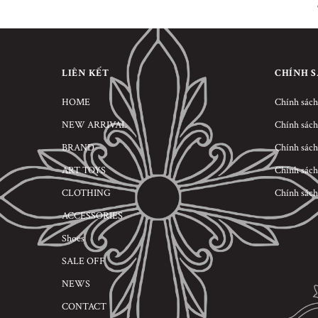
LIÊN KẾT
CHÍNH 
HOME
Chính sách
NEW ARRIVAL
Chính sách
BRAND
Chính sách
ART TOYS
Chính sách
CLOTHING
Chính sách
ACCESSORIES
Shoes
SALE OFF
NEWS
CONTACT