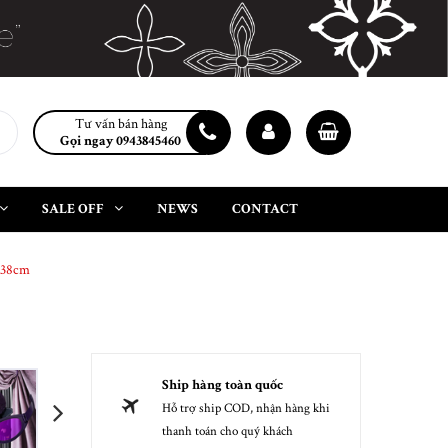
Tư vấn bán hàng
Gọi ngay 0943845460
SALE OFF
NEWS
CONTACT
 38cm
Ship hàng toàn quốc
Hỗ trợ ship COD, nhận hàng khi
next
thanh toán cho quý khách