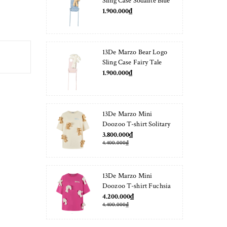
Sling Case Sodalite Blue
1.900.000₫
13De Marzo Bear Logo
Sling Case Fairy Tale
1.900.000₫
13De Marzo Mini
Doozoo T-shirt Solitary
Star
3.800.000₫
4.400.000₫
13De Marzo Mini
Doozoo T-shirt Fuchsia
Fedora
4.200.000₫
4.400.000₫