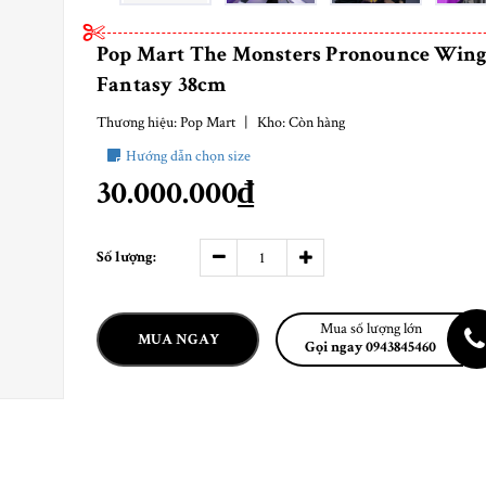
Pop Mart The Monsters Pronounce Wing
Fantasy 38cm
Thương hiệu:
Pop Mart
|
Kho:
Còn hàng
Hướng dẫn chọn size
30.000.000₫
Số lượng:
Mua số lượng lớn
MUA NGAY
Gọi ngay 0943845460