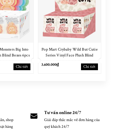
Monsters Big Into
Pop Mart Crybaby Wild But Cutie
Pop Mart T
 Blind Boxes 6pcs
Series Vinyl Face Plush Blind
Fai
 SEAL
Boxes 6pcs NEW SEAL
3.600.000₫
3.600.000₫
Chi tiết
Chi tiết
Tư vấn online 24/7
ẵn, shop
Giải đáp thắc mắc về đơn hàng của
mặt hàng
quý khách 24/7