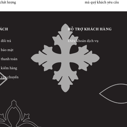
chất lượng
mà quý khách yêu cầu
SÁCH
HỖ TRỢ KHÁCH HÀNG
 đổi trả
Điều khoản dịch vụ
 bảo mật
 thanh toán
 kiểm hàng
 vận chuyển