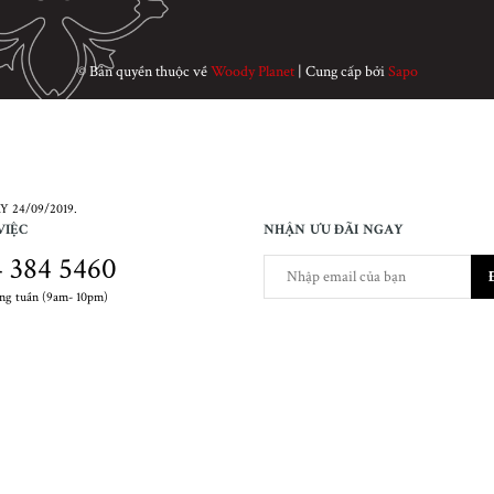
© Bản quyền thuộc về
Woody Planet
|
Cung cấp bởi
Sapo
 24/09/2019.
VIỆC
NHẬN ƯU ĐÃI NGAY
 384 5460
ong tuần (9am- 10pm)