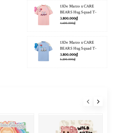
13De Marzo x CARE
BEARS Hug Squad T-
shirt Almond Blossom
3.800.000₫
4.600.000₫
13De Marzo x CARE
BEARS Hug Squad T-
shirt Placid Blue
3.800.000₫
5.200.000₫