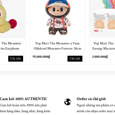
 The Monsters
Pop Mart The Monsters x Vans
Pop Mart The 
ies Earphone
Oldskool Monsters Forever 38cm
Energy Macaron
e
NEW
95.000.000₫
3.000.000₫
Chi tiết
Chi tiết
Cam kết 100% AUTHENTIC
Order cả thế giới
Cam kết hoàn tiền 200% nếu phát
Ngoài những sản phẩm có s
hiện hàng fake, hàng nhái, hàng kém
mình còn nhận order mọi 