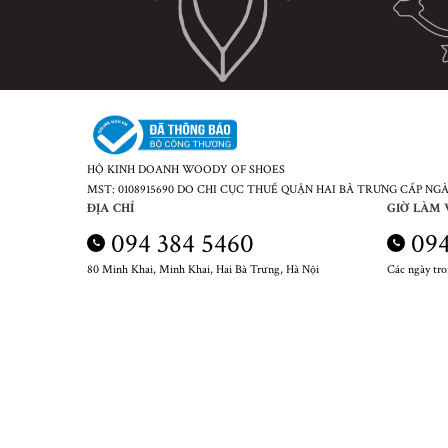
HỘ KINH DOANH WOODY OF SHOES
MST: 0108915690 DO CHI CỤC THUẾ QUẬN HAI BÀ TRƯNG CẤP NGÀY
ĐỊA CHỈ
GIỜ LÀM 
094 384 5460
094
80 Minh Khai, Minh Khai, Hai Bà Trưng, Hà Nội
Các ngày tr