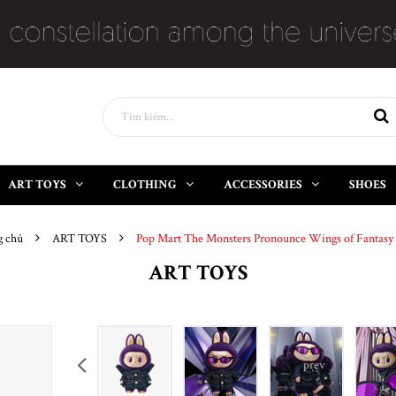
ART TOYS
CLOTHING
ACCESSORIES
SHOES
g chủ
ART TOYS
Pop Mart The Monsters Pronounce Wings of Fantasy
ART TOYS
prev