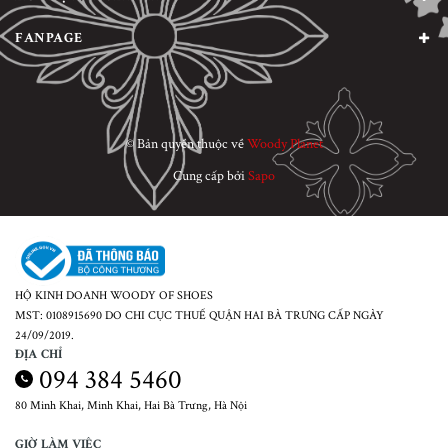
FANPAGE
© Bản quyền thuộc về
Woody Planet
Cung cấp bởi
Sapo
HỘ KINH DOANH WOODY OF SHOES
MST: 0108915690 DO CHI CỤC THUẾ QUẬN HAI BÀ TRƯNG CẤP NGÀY
24/09/2019.
ĐỊA CHỈ
094 384 5460
80 Minh Khai, Minh Khai, Hai Bà Trưng, Hà Nội
GIỜ LÀM VIỆC