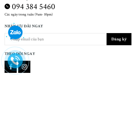
094 384 5460
Các ngày trong tuần (9am- 10pm)
NHẬN ƯU ĐÃI NGAY
Đăng ký
THEO DÕI NGAY