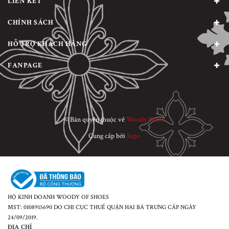
LIÊN KẾT
CHÍNH SÁCH
HỖ TRỢ KHÁCH HÀNG
FANPAGE
© Bản quyền thuộc về
Woody Planet
Cung cấp bởi
Sapo
HỘ KINH DOANH WOODY OF SHOES
MST: 0108915690 DO CHI CỤC THUẾ QUẬN HAI BÀ TRƯNG CẤP NGÀY
24/09/2019.
ĐỊA CHỈ