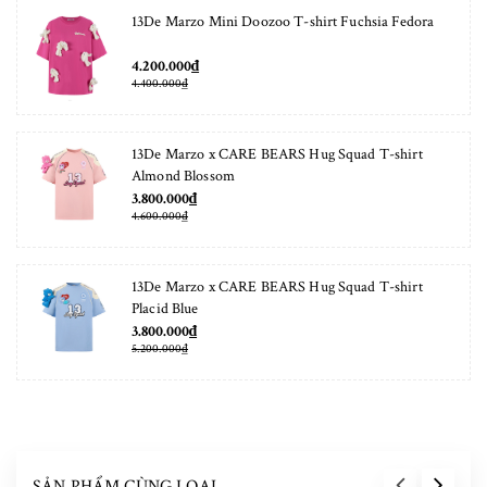
13De Marzo Mini Doozoo T-shirt Fuchsia Fedora
4.200.000₫
4.400.000₫
13De Marzo x CARE BEARS Hug Squad T-shirt
Almond Blossom
3.800.000₫
4.600.000₫
13De Marzo x CARE BEARS Hug Squad T-shirt
Placid Blue
3.800.000₫
5.200.000₫
SẢN PHẨM CÙNG LOẠI