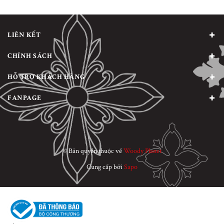
LIÊN KẾT
CHÍNH SÁCH
HỖ TRỢ KHÁCH HÀNG
FANPAGE
© Bản quyền thuộc về
Woody Planet
Cung cấp bởi
Sapo