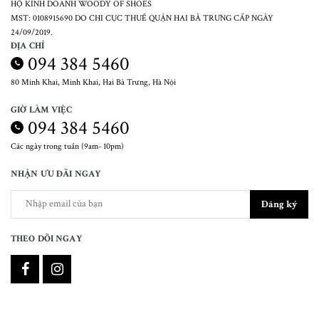
HỘ KINH DOANH WOODY OF SHOES
MST: 0108915690 DO CHI CỤC THUẾ QUẬN HAI BÀ TRƯNG CẤP NGÀY
24/09/2019.
ĐỊA CHỈ
094 384 5460
80 Minh Khai, Minh Khai, Hai Bà Trưng, Hà Nội
GIỜ LÀM VIỆC
094 384 5460
Các ngày trong tuần (9am- 10pm)
NHẬN ƯU ĐÃI NGAY
Đăng ký
THEO DÕI NGAY