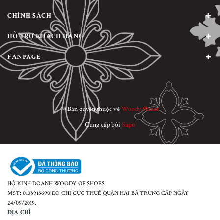
CHÍNH SÁCH
HỖ TRỢ KHÁCH HÀNG
FANPAGE
© Bản quyền thuộc về
Woody Planet
Cung cấp bởi
Sapo
HỘ KINH DOANH WOODY OF SHOES
MST: 0108915690 DO CHI CỤC THUẾ QUẬN HAI BÀ TRƯNG CẤP NGÀY
24/09/2019.
ĐỊA CHỈ