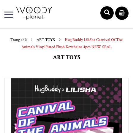
Trang chủ
ART TOYS
Hug Buddy LiliSha Carnival Of The
Animals Vinyl Plated Plush Keychains 4pcs NEW SEAL
ART TOYS