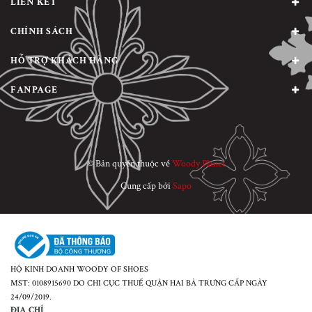
LIÊN KẾT
CHÍNH SÁCH
HỖ TRỢ KHÁCH HÀNG
FANPAGE
© Bản quyền thuộc về
Woody Planet
Cung cấp bởi
Sapo
HỘ KINH DOANH WOODY OF SHOES
MST: 0108915690 DO CHI CỤC THUẾ QUẬN HAI BÀ TRƯNG CẤP NGÀY
24/09/2019.
ĐỊA CHỈ