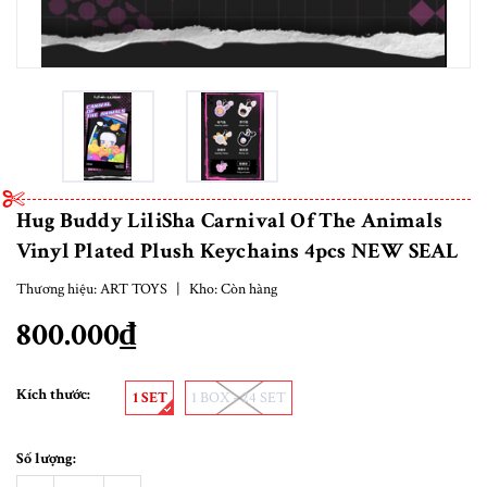
Hug Buddy LiliSha Carnival Of The Animals
Vinyl Plated Plush Keychains 4pcs NEW SEAL
Thương hiệu:
ART TOYS
|
Kho:
Còn hàng
800.000₫
Kích thước:
1 SET
1 BOX - 24 SET
Số lượng: