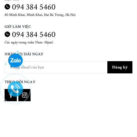
094 384 5460
80 Minh Khai, Minh Khai, Hai Bà Trưng, Hà Nội
GIỜ LÀM VIỆC
094 384 5460
Các ngày trong tuần (9am- 10pm)
NHẬN ƯU ĐÃI NGAY
Đăng ký
THEO DÕI NGAY