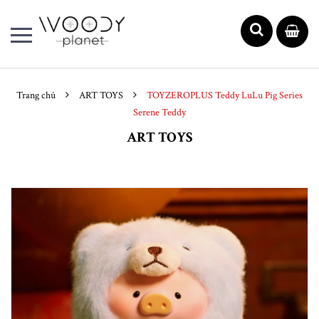
Trang chủ
ART TOYS
TOYZEROPLUS Teddy LuLu Pig Series
Serene Teddy
ART TOYS