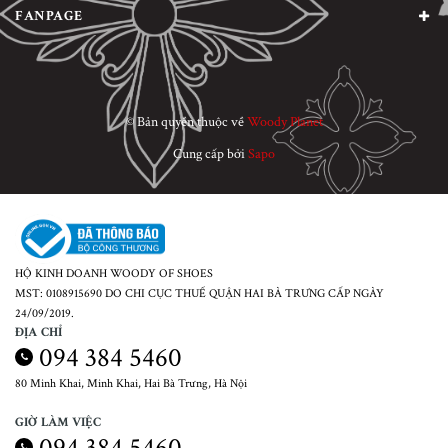
FANPAGE
© Bản quyền thuộc về
Woody Planet
Cung cấp bởi
Sapo
HỘ KINH DOANH WOODY OF SHOES
MST: 0108915690 DO CHI CỤC THUẾ QUẬN HAI BÀ TRƯNG CẤP NGÀY
24/09/2019.
ĐỊA CHỈ
094 384 5460
80 Minh Khai, Minh Khai, Hai Bà Trưng, Hà Nội
GIỜ LÀM VIỆC
094 384 5460