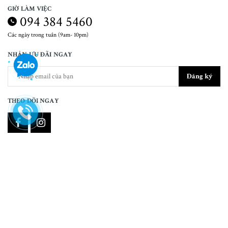
GIỜ LÀM VIỆC
094 384 5460
Các ngày trong tuần (9am- 10pm)
NHẬN ƯU ĐÃI NGAY
Đăng ký
THEO DÕI NGAY