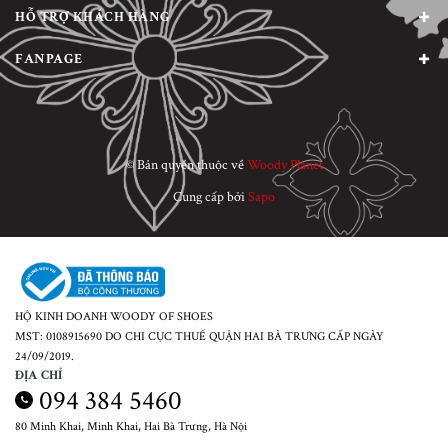
HỖ TRỢ KHÁCH HÀNG
FANPAGE
© Bản quyền thuộc về
Woody Planet
Cung cấp bởi
Sapo
HỘ KINH DOANH WOODY OF SHOES
MST: 0108915690 DO CHI CỤC THUẾ QUẬN HAI BÀ TRƯNG CẤP NGÀY
24/09/2019.
ĐỊA CHỈ
094 384 5460
80 Minh Khai, Minh Khai, Hai Bà Trưng, Hà Nội