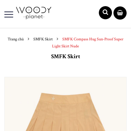
Trang chủ
SMFK Skirt
SMFK Compass Hug Sun-Proof Super
Light Skirt Nude
SMFK Skirt