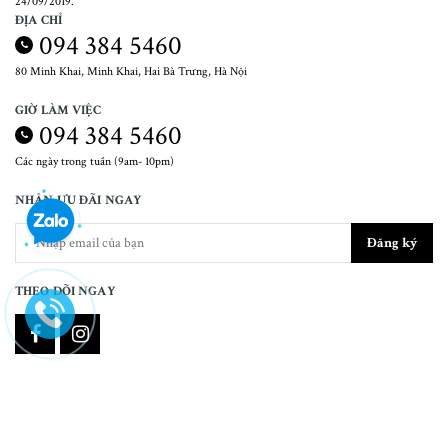
24/09/2019.
ĐỊA CHỈ
094 384 5460
80 Minh Khai, Minh Khai, Hai Bà Trưng, Hà Nội
GIỜ LÀM VIỆC
094 384 5460
Các ngày trong tuần (9am- 10pm)
NHẬN ƯU ĐÃI NGAY
Đăng ký
THEO DÕI NGAY