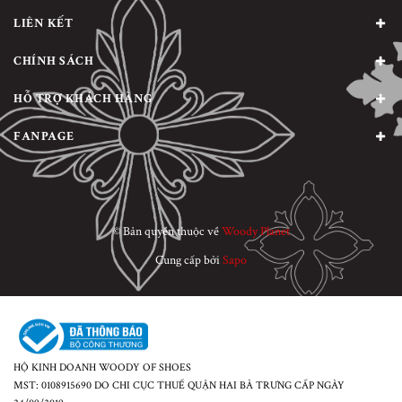
LIÊN KẾT
CHÍNH SÁCH
HỖ TRỢ KHÁCH HÀNG
FANPAGE
© Bản quyền thuộc về
Woody Planet
Cung cấp bởi
Sapo
HỘ KINH DOANH WOODY OF SHOES
MST: 0108915690 DO CHI CỤC THUẾ QUẬN HAI BÀ TRƯNG CẤP NGÀY