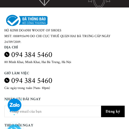
HỘ KINH DOANH WOODY OF SHOES
MST: 0108915690 DO CHI CỤC THUẾ QUẬN HAI BÀ TRƯNG CẤP NGÀY
24/09/2019.
ĐỊA CHỈ
094 384 5460
80 Minh Khai, Minh Khai, Hai Bà Trưng, Hà Nội
GIỜ LÀM VIỆC
094 384 5460
Các ngày trong tuần (9am- 10pm)
NHẬN ƯU ĐÃI NGAY
Đăng ký
THEO DÕI NGAY