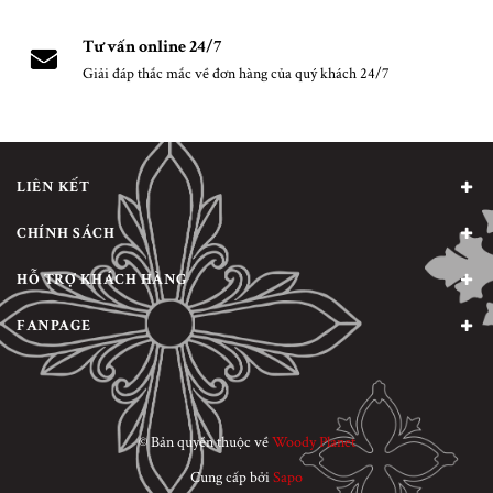
Tư vấn online 24/7
Giải đáp thắc mắc về đơn hàng của quý khách 24/7
LIÊN KẾT
CHÍNH SÁCH
HỖ TRỢ KHÁCH HÀNG
FANPAGE
© Bản quyền thuộc về
Woody Planet
Cung cấp bởi
Sapo