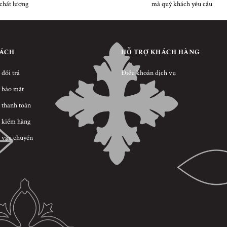
chất lượng
mà quý khách yêu cầu
SÁCH
HỖ TRỢ KHÁCH HÀNG
 đổi trả
Điều khoản dịch vụ
 bảo mật
 thanh toán
 kiểm hàng
 vận chuyển