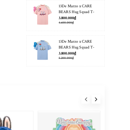
13De Marzo x CARE
BEARS Hug Squad T-
shirt Almond Blossom
3.800.000₫
4.600.000₫
13De Marzo x CARE
BEARS Hug Squad T-
shirt Placid Blue
3.800.000₫
5.200.000₫