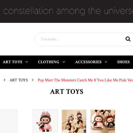
ART TOYS
CLOTHING
ACCESSORIES
SHOES
ART TOYS
Pop Mart The Monsters Catch Me If You Like Me Pink Ve
ART TOYS