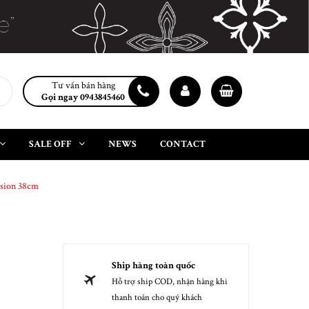
Tư vấn bán hàng
Gọi ngay 0943845460
SALE OFF
NEWS
CONTACT
rsion 38cm
Ship hàng toàn quốc
Hỗ trợ ship COD, nhận hàng khi
thanh toán cho quý khách