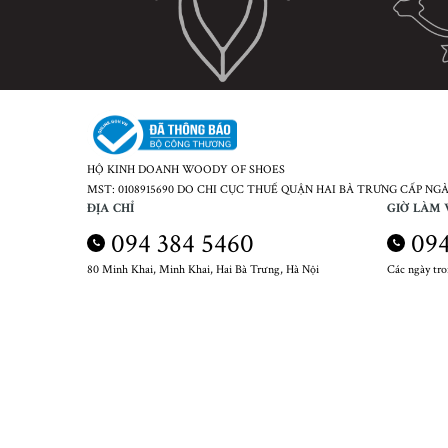
HỘ KINH DOANH WOODY OF SHOES
MST: 0108915690 DO CHI CỤC THUẾ QUẬN HAI BÀ TRƯNG CẤP NGÀY
ĐỊA CHỈ
GIỜ LÀM 
094 384 5460
094
80 Minh Khai, Minh Khai, Hai Bà Trưng, Hà Nội
Các ngày tr