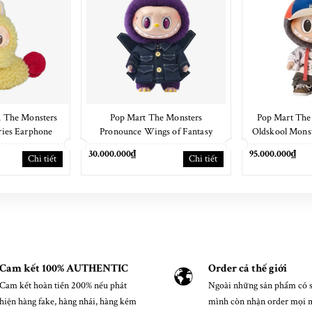
 The Monsters
Pop Mart The Monsters
Pop Mart The
ies Earphone
Pronounce Wings of Fantasy
Oldskool Mons
e
38cm
30.000.000₫
95.000.000₫
Chi tiết
Chi tiết
Cam kết 100% AUTHENTIC
Order cả thế giới
Cam kết hoàn tiền 200% nếu phát
Ngoài những sản phẩm có s
hiện hàng fake, hàng nhái, hàng kém
mình còn nhận order mọi 