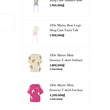
Sling Case Sodalite Blue
1.900.000₫
13De Marzo Bear Logo
Sling Case Fairy Tale
1.900.000₫
13De Marzo Mini
Doozoo T-shirt Solitary
Star
3.800.000₫
4.400.000₫
13De Marzo Mini
Doozoo T-shirt Fuchsia
Fedora
4.200.000₫
4.400.000₫