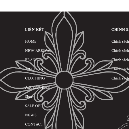
LIÊN KẾT
CHÍNH 
HOME
Chính sách
NEW ARRIVAL
Chính sách
BRAND
Chính sách
ART TOYS
Chính sách
CLOTHING
Chính sách
ACCESSORIES
Shoes
SALE OFF
NEWS
CONTACT