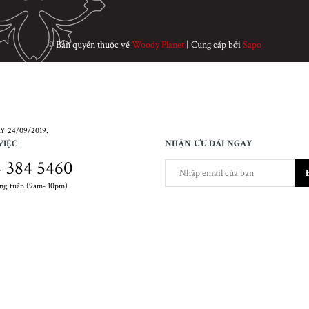
© Bản quyền thuộc về
Woody Planet
|
Cung cấp bởi
Sapo
 24/09/2019.
VIỆC
NHẬN ƯU ĐÃI NGAY
 384 5460
ong tuần (9am- 10pm)