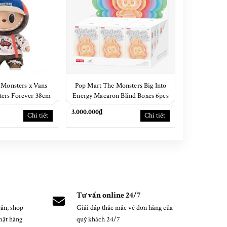
 Monsters x Vans
Pop Mart The Monsters Big Into
Pop Mart Cry
ters Forever 38cm
Energy Macaron Blind Boxes 6pcs
Series Vin
NEW SEAL
Boxes 
3.000.000₫
3.600.000₫
Chi tiết
Chi tiết
Tư vấn online 24/7
ẵn, shop
Giải đáp thắc mắc về đơn hàng của
mặt hàng
quý khách 24/7