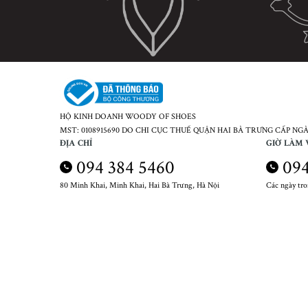
HỘ KINH DOANH WOODY OF SHOES
MST: 0108915690 DO CHI CỤC THUẾ QUẬN HAI BÀ TRƯNG CẤP NGÀY
ĐỊA CHỈ
GIỜ LÀM 
094 384 5460
094
80 Minh Khai, Minh Khai, Hai Bà Trưng, Hà Nội
Các ngày tr