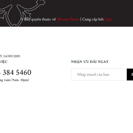
© Bản quyền thuộc về
Woody Planet
|
Cung cấp bởi
Sapo
 24/09/2019.
VIỆC
NHẬN ƯU ĐÃI NGAY
 384 5460
ong tuần (9am- 10pm)