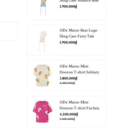
Sling Case Sodalite Blue
1.900.000₫
13De Marzo Bear Logo
Sling Case Fairy Tale
1.900.000₫
13De Marzo Mini
Doozoo T-shirt Solitary
Star
3.800.000₫
4.400.000₫
13De Marzo Mini
Doozoo T-shirt Fuchsia
Fedora
4.200.000₫
4.400.000₫