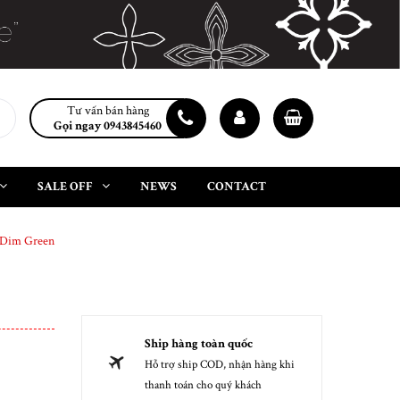
Tư vấn bán hàng
Gọi ngay 0943845460
SALE OFF
NEWS
CONTACT
x Dim Green
Ship hàng toàn quốc
Hỗ trợ ship COD, nhận hàng khi
thanh toán cho quý khách