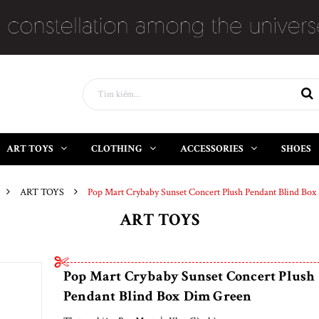
ART TOYS
CLOTHING
ACCESSORIES
SHOES
ART TOYS
Pop Mart Crybaby Sunset Concert Plush Pendant Blind Bo
ART TOYS
Pop Mart Crybaby Sunset Concert Plush
Pendant Blind Box Dim Green