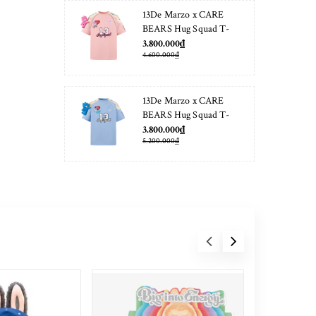
13De Marzo x CARE
BEARS Hug Squad T-
shirt Almond Blossom
3.800.000₫
4.600.000₫
13De Marzo x CARE
BEARS Hug Squad T-
shirt Placid Blue
3.800.000₫
5.200.000₫