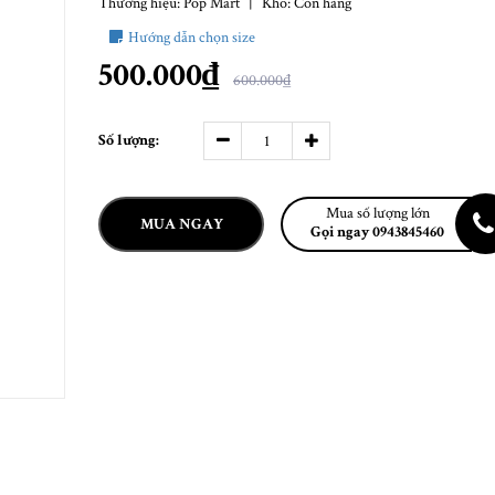
Thương hiệu:
Pop Mart
|
Kho:
Còn hàng
Hướng dẫn chọn size
500.000₫
600.000₫
Số lượng:
Mua số lượng lớn
MUA NGAY
Gọi ngay 0943845460