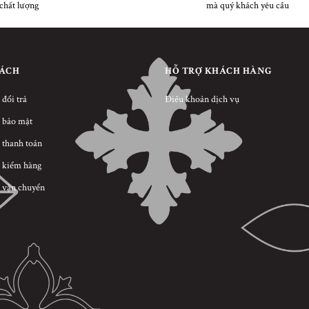
chất lượng
mà quý khách yêu cầu
SÁCH
HỖ TRỢ KHÁCH HÀNG
 đổi trả
Điều khoản dịch vụ
 bảo mật
 thanh toán
 kiểm hàng
 vận chuyển