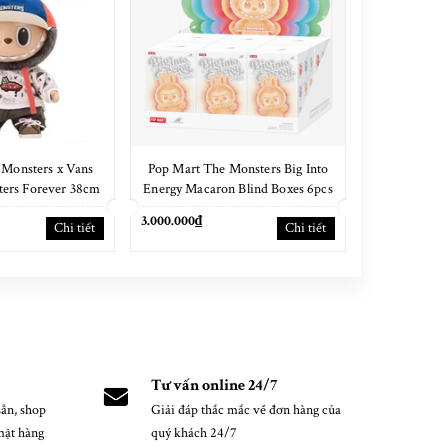
 Monsters x Vans
Pop Mart The Monsters Big Into
Pop Mart Cry
ters Forever 38cm
Energy Macaron Blind Boxes 6pcs
Series Vin
NEW SEAL
Boxes 
3.000.000₫
3.600.000₫
Chi tiết
Chi tiết
Tư vấn online 24/7
ẵn, shop
Giải đáp thắc mắc về đơn hàng của
mặt hàng
quý khách 24/7