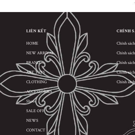
LIÊN KẾT
CHÍNH 
HOME
Chính sách
NEW ARRIVAL
Chính sách
BRAND
Chính sách
ART TOYS
Chính sách
CLOTHING
Chính sách
ACCESSORIES
Shoes
SALE OFF
NEWS
CONTACT