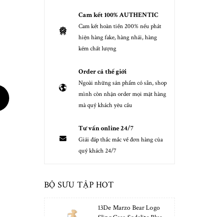
Cam kết 100% AUTHENTIC
Cam kết hoàn tiền 200% nếu phát
hiện hàng fake, hàng nhái, hàng
kém chất lượng
Order cả thế giới
Ngoài những sản phẩm có sẵn, shop
mình còn nhận order mọi mặt hàng
mà quý khách yêu cầu
Tư vấn online 24/7
Giải đáp thắc mắc về đơn hàng của
quý khách 24/7
BỘ SƯU TẬP HOT
13De Marzo Bear Logo