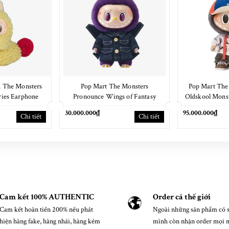
 The Monsters
Pop Mart The Monsters
Pop Mart The
ies Earphone
Pronounce Wings of Fantasy
Oldskool Mons
e
38cm
30.000.000₫
95.000.000₫
Chi tiết
Chi tiết
Cam kết 100% AUTHENTIC
Order cả thế giới
Cam kết hoàn tiền 200% nếu phát
Ngoài những sản phẩm có s
hiện hàng fake, hàng nhái, hàng kém
mình còn nhận order mọi 