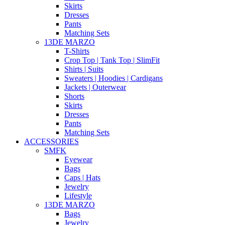
Skirts
Dresses
Pants
Matching Sets
13DE MARZO
T-Shirts
Crop Top | Tank Top | SlimFit
Shirts | Suits
Sweaters | Hoodies | Cardigans
Jackets | Outerwear
Shorts
Skirts
Dresses
Pants
Matching Sets
ACCESSORIES
SMFK
Eyewear
Bags
Caps | Hats
Jewelry
Lifestyle
13DE MARZO
Bags
Jewelry