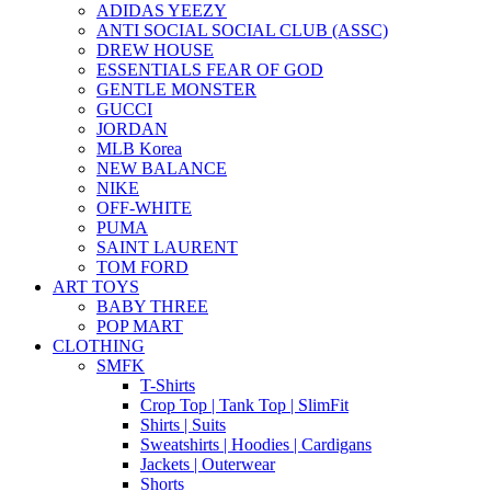
ADIDAS YEEZY
ANTI SOCIAL SOCIAL CLUB (ASSC)
DREW HOUSE
ESSENTIALS FEAR OF GOD
GENTLE MONSTER
GUCCI
JORDAN
MLB Korea
NEW BALANCE
NIKE
OFF-WHITE
PUMA
SAINT LAURENT
TOM FORD
ART TOYS
BABY THREE
POP MART
CLOTHING
SMFK
T-Shirts
Crop Top | Tank Top | SlimFit
Shirts | Suits
Sweatshirts | Hoodies | Cardigans
Jackets | Outerwear
Shorts