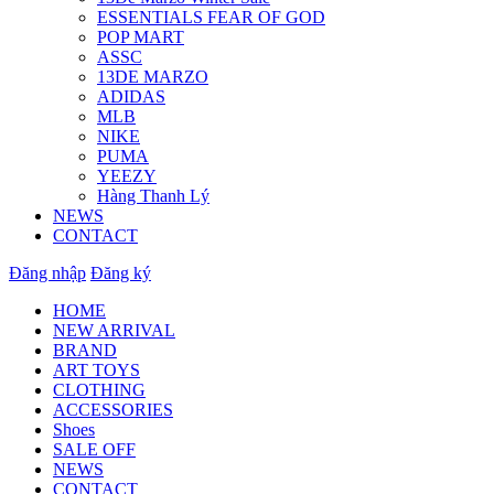
ESSENTIALS FEAR OF GOD
POP MART
ASSC
13DE MARZO
ADIDAS
MLB
NIKE
PUMA
YEEZY
Hàng Thanh Lý
NEWS
CONTACT
Đăng nhập
Đăng ký
HOME
NEW ARRIVAL
BRAND
ART TOYS
CLOTHING
ACCESSORIES
Shoes
SALE OFF
NEWS
CONTACT