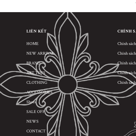
LIÊN KẾT
CHÍNH 
HOME
Chính sách
NEW ARRIVAL
Chính sách
BRAND
Chính sách
ART TOYS
Chính sách
CLOTHING
Chính sách
ACCESSORIES
Shoes
SALE OFF
NEWS
CONTACT