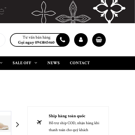
Tư vấn bán hàng
Gọi ngay 0943845460
SALE OFF
NEWS
CONTACT
Ship hàng toàn quốc
Hỗ trợ ship COD, nhận hàng khi
next
thanh toán cho quý khách