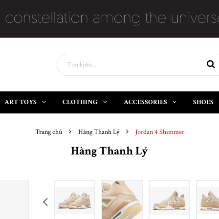
ART TOYS
CLOTHING
ACCESSORIES
SHOES
Trang chủ
Hàng Thanh Lý
Jordan 4 Shimmer
Hàng Thanh Lý
prev