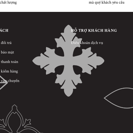
chất lượng
mà quý khách yêu cầu
SÁCH
HỖ TRỢ KHÁCH HÀNG
 đổi trả
Điều khoản dịch vụ
 bảo mật
 thanh toán
 kiểm hàng
 vận chuyển