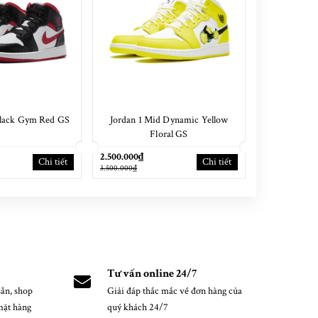
Black Gym Red GS
Jordan 1 Mid Dynamic Yellow
Jordan 1 Mi
Floral GS
2.500.000₫
2.500.000₫
Chi tiết
Chi tiết
3.500.000₫
3.300.000₫
Tư vấn online 24/7
ẵn, shop
Giải đáp thắc mắc về đơn hàng của
mặt hàng
quý khách 24/7