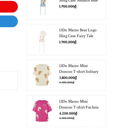
Sling Case Sodalite Blue
1.900.000₫
13De Marzo Bear Logo
Sling Case Fairy Tale
1.900.000₫
13De Marzo Mini
Doozoo T-shirt Solitary
Star
3.800.000₫
4.400.000₫
13De Marzo Mini
Doozoo T-shirt Fuchsia
Fedora
4.200.000₫
4.400.000₫