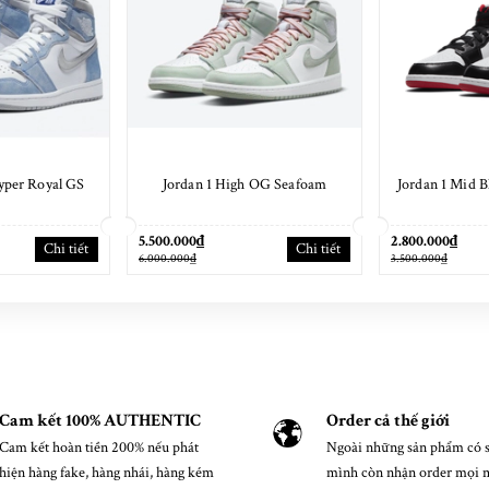
yper Royal GS
Jordan 1 High OG Seafoam
Jordan 1 Mid 
5.500.000₫
2.800.000₫
Chi tiết
Chi tiết
6.000.000₫
3.500.000₫
Cam kết 100% AUTHENTIC
Order cả thế giới
Cam kết hoàn tiền 200% nếu phát
Ngoài những sản phẩm có s
hiện hàng fake, hàng nhái, hàng kém
mình còn nhận order mọi 