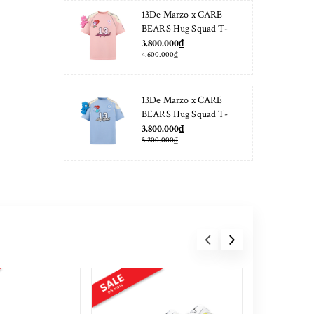
13De Marzo x CARE
BEARS Hug Squad T-
shirt Almond Blossom
3.800.000₫
4.600.000₫
13De Marzo x CARE
BEARS Hug Squad T-
shirt Placid Blue
3.800.000₫
5.200.000₫