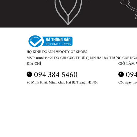
HỘ KINH DOANH WOODY OF SHOES
MST: 0108915690 DO CHI CỤC THUẾ QUẬN HAI BÀ TRƯNG CẤP NGÀY
ĐỊA CHỈ
GIỜ LÀM 
094 384 5460
094
80 Minh Khai, Minh Khai, Hai Bà Trưng, Hà Nội
Các ngày tr