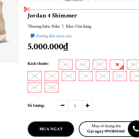
Jordan 4 Shimmer
Thương hiệu:
Nike
|
Kho:
Còn hàng
Hướng dẫn chọn size
5.000.000₫
Kích thước:
36
36.5
37.5
38
38.5
39
40
40.5
41
42
42.5
43
44
44.5
Số lượng:
Mua số lượng lớn
MUA NGAY
Gọi ngay 0943845460