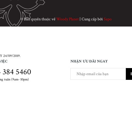
© Bản quyền thuộc về
Woody Planet
|
Cung cấp bởi
Sapo
 24/09/2019.
VIỆC
NHẬN ƯU ĐÃI NGAY
 384 5460
ong tuần (9am- 10pm)