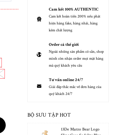
Cam kết 100% AUTHENTIC
Cam kết hoàn tiền 200% nếu phát
hiện hàng fake, hàng nhái, hàng
kém chất lượng
Order cả thế giới
Ngoài những sản phẩm có sẵn, shop
mình còn nhận order mọi mặt hàng
mà quý khách yêu cầu
Tư vấn online 24/7
Giải đáp thắc mắc về đơn hàng của
quý khách 24/7
BỘ SƯU TẬP HOT
13De Marzo Bear Logo