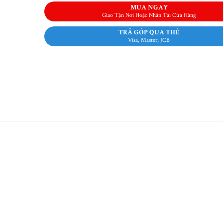
MUA NGAY
Giao Tận Nơi Hoặc Nhận Tại Cửa Hàng
TRẢ GÓP QUA THẺ
Visa, Master, JCB