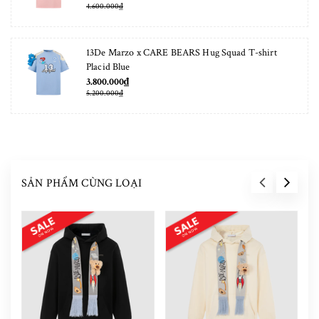
4.600.000₫
13De Marzo x CARE BEARS Hug Squad T-shirt
Placid Blue
3.800.000₫
5.200.000₫
SẢN PHẨM CÙNG LOẠI