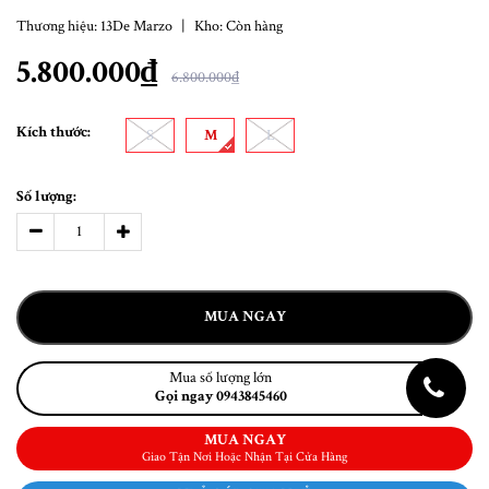
Thương hiệu:
13De Marzo
|
Kho:
Còn hàng
5.800.000₫
6.800.000₫
Kích thước:
S
M
L
Số lượng:
MUA NGAY
Mua số lượng lớn
Gọi ngay 0943845460
MUA NGAY
Giao Tận Nơi Hoặc Nhận Tại Cửa Hàng