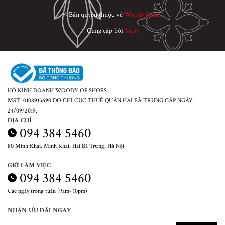
© Bản quyền thuộc về
Woody Planet
Cung cấp bởi
Sapo
HỘ KINH DOANH WOODY OF SHOES
MST: 0108915690 DO CHI CỤC THUẾ QUẬN HAI BÀ TRƯNG CẤP NGÀY
24/09/2019.
ĐỊA CHỈ
094 384 5460
80 Minh Khai, Minh Khai, Hai Bà Trưng, Hà Nội
GIỜ LÀM VIỆC
094 384 5460
Các ngày trong tuần (9am- 10pm)
NHẬN ƯU ĐÃI NGAY