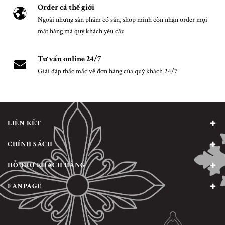
Order cả thế giới
Ngoài những sản phẩm có sẵn, shop mình còn nhận order mọi
mặt hàng mà quý khách yêu cầu
Tư vấn online 24/7
Giải đáp thắc mắc về đơn hàng của quý khách 24/7
LIÊN KẾT
CHÍNH SÁCH
HỖ TRỢ KHÁCH HÀNG
FANPAGE