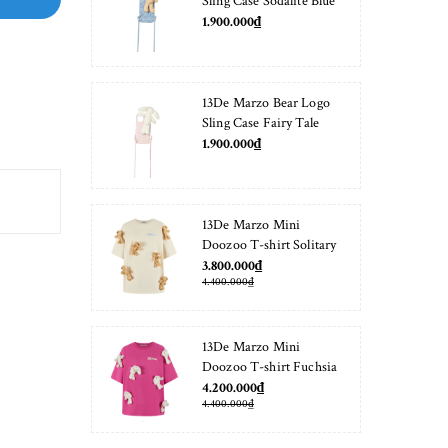
Sling Case Sodalite Blue
1.900.000₫
13De Marzo Bear Logo
Sling Case Fairy Tale
1.900.000₫
13De Marzo Mini
Doozoo T-shirt Solitary
Star
3.800.000₫
4.400.000₫
13De Marzo Mini
Doozoo T-shirt Fuchsia
Fedora
4.200.000₫
4.400.000₫