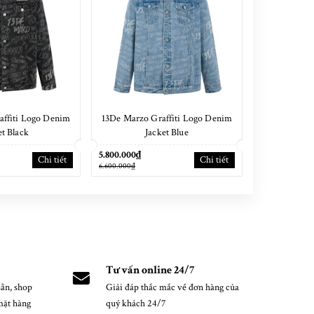
affiti Logo Denim
13De Marzo Graffiti Logo Denim
13De Marzo
et Black
Jacket Blue
Ski
5.800.000₫
5.500.000₫
Chi tiết
Chi tiết
6.600.000₫
6.100.000₫
Tư vấn online 24/7
ẵn, shop
Giải đáp thắc mắc về đơn hàng của
mặt hàng
quý khách 24/7