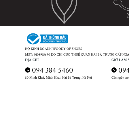
HỘ KINH DOANH WOODY OF SHOES
MST: 0108915690 DO CHI CỤC THUẾ QUẬN HAI BÀ TRƯNG CẤP NGÀY
ĐỊA CHỈ
GIỜ LÀM 
094 384 5460
094
80 Minh Khai, Minh Khai, Hai Bà Trưng, Hà Nội
Các ngày tr