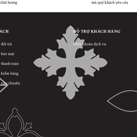
chất lượng
mà quý khách yêu cầu
SÁCH
HỖ TRỢ KHÁCH HÀNG
 đổi trả
Điều khoản dịch vụ
 bảo mật
 thanh toán
 kiểm hàng
 vận chuyển