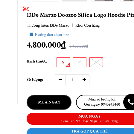
13De Marzo Doozoo Silica Logo Hoodie Pi
Thương hiệu:
13De Marzo
|
Kho:
Còn hàng
Hướng dẫn chọn size
4.800.000₫
5.400.000₫
Kích thước:
S
M
L
Số lượng:
Mua số lượng lớn
MUA NGAY
Gọi ngay 0943845460
MUA NGAY
Giao Tận Nơi Hoặc Nhận Tại Cửa Hàng
TRẢ GÓP QUA THẺ