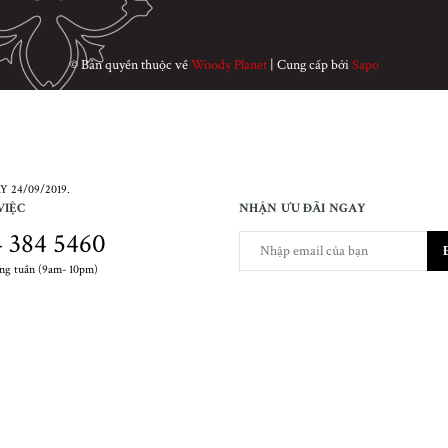
© Bản quyền thuộc về
Woody Planet
|
Cung cấp bởi
Sapo
 24/09/2019.
VIỆC
NHẬN ƯU ĐÃI NGAY
 384 5460
ong tuần (9am- 10pm)