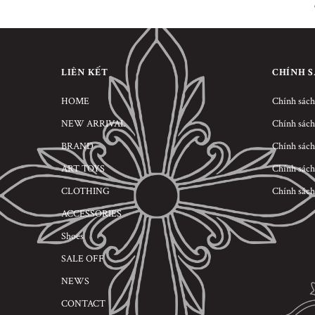
LIÊN KẾT
CHÍNH 
HOME
Chính sách
NEW ARRIVAL
Chính sách
BRAND
Chính sách
ART TOYS
Chính sách
CLOTHING
Chính sách
ACCESSORIES
Shoes
SALE OFF
NEWS
CONTACT