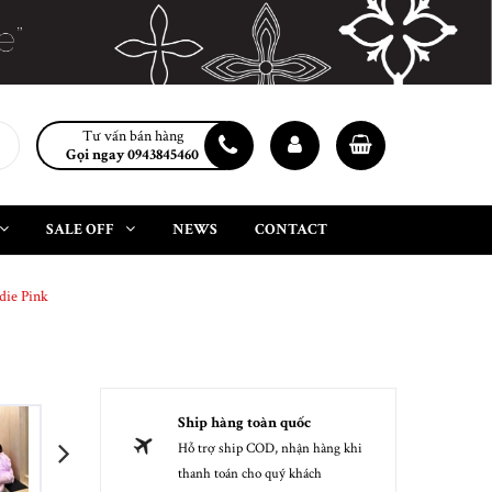
Tư vấn bán hàng
Gọi ngay 0943845460
SALE OFF
NEWS
CONTACT
die Pink
Ship hàng toàn quốc
Hỗ trợ ship COD, nhận hàng khi
next
thanh toán cho quý khách