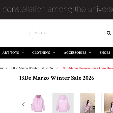
ART TOYS
CLOTHING
ACCESSORIES
SHOES
hủ
13De Marzo Winter Sale 2026
13De Marzo Doozoo Silica Logo Hoo
13De Marzo Winter Sale 2026
prev