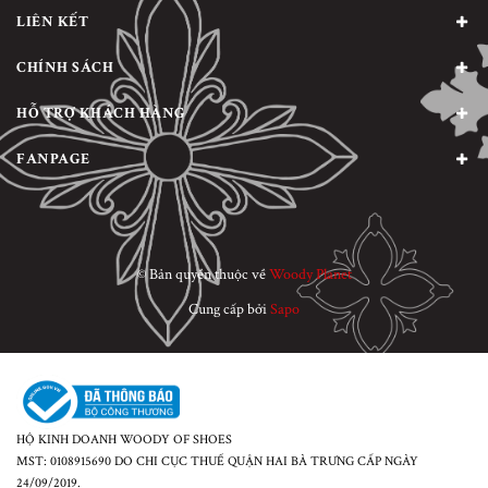
LIÊN KẾT
CHÍNH SÁCH
HỖ TRỢ KHÁCH HÀNG
FANPAGE
© Bản quyền thuộc về
Woody Planet
Cung cấp bởi
Sapo
HỘ KINH DOANH WOODY OF SHOES
MST: 0108915690 DO CHI CỤC THUẾ QUẬN HAI BÀ TRƯNG CẤP NGÀY
24/09/2019.