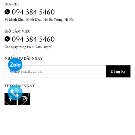
ĐỊA CHỈ
094 384 5460
80 Minh Khai, Minh Khai, Hai Bà Trưng, Hà Nội
GIỜ LÀM VIỆC
094 384 5460
Các ngày trong tuần (9am- 10pm)
NHẬN ƯU ĐÃI NGAY
Đăng ký
THEO DÕI NGAY