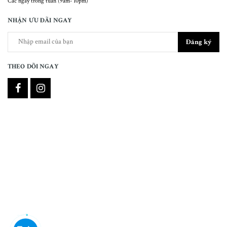
Các ngày trong tuần (9am- 10pm)
NHẬN ƯU ĐÃI NGAY
Đăng ký
THEO DÕI NGAY