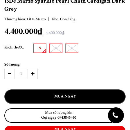
13De Marzo Sparkle Pearl Chain Cardigan Dark
Grey
Thương hiệu:
13De Marzo
|
Kho:
Còn hàng
4.400.000₫
4.600.000₫
Kích thước:
S
M
L
Số lượng:
MUA NGAY
Mua số lượng lớn
Gọi ngay 0943845460
MUA NGAY