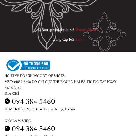
© Bản quyền thuộc về
Woody Planet
Cung cấp bởi
Sapo
HỘ KINH DOANH WOODY OF SHOES
MST: 0108915690 DO CHI CỤC THUẾ QUẬN HAI BÀ TRƯNG CẤP NGÀY
24/09/2019.
ĐỊA CHỈ
094 384 5460
80 Minh Khai, Minh Khai, Hai Bà Trưng, Hà Nội
GIỜ LÀM VIỆC
094 384 5460