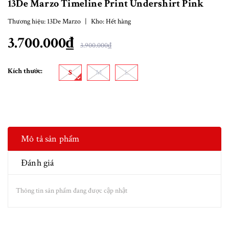
13De Marzo Timeline Print Undershirt Pink
Thương hiệu:
13De Marzo
|
Kho:
Hết hàng
3.700.000₫
3.900.000₫
Kích thước:
S
M
L
Mô tả sản phẩm
Đánh giá
Thông tin sản phẩm đang được cập nhật