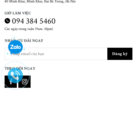
80 Minh Khai, Minh Khai, Hai Bà Trưng, Hà Nội
GIỜ LÀM VIỆC
094 384 5460
Các ngày trong tuần (9am- 10pm)
NHẬN ƯU ĐÃI NGAY
Đăng ký
THEO DÕI NGAY