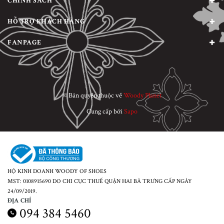
CHÍNH SÁCH
HỖ TRỢ KHÁCH HÀNG
FANPAGE
© Bản quyền thuộc về
Woody Planet
Cung cấp bởi
Sapo
HỘ KINH DOANH WOODY OF SHOES
MST: 0108915690 DO CHI CỤC THUẾ QUẬN HAI BÀ TRƯNG CẤP NGÀY
24/09/2019.
ĐỊA CHỈ
094 384 5460