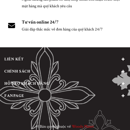
mặt hàng mà quý khách yêu cầu
Tư vấn online 24/7
Giải đáp thắc mắc về đơn hàng của quý khách 24/7
LIÊN KẾT
CHÍNH SÁCH
HỖ TRỢ KHÁCH HÀNG
FANPAGE
© Bản quyền thuộc về
Woody Planet