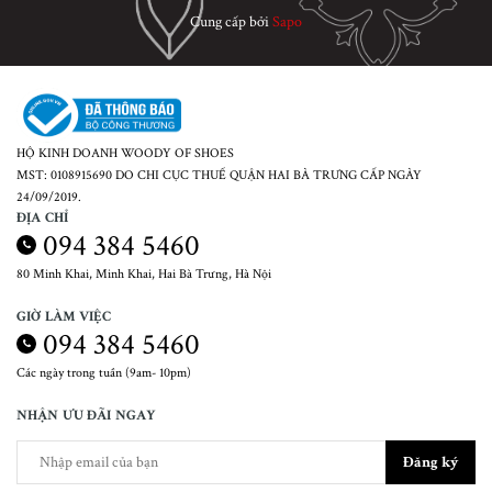
Cung cấp bởi
Sapo
HỘ KINH DOANH WOODY OF SHOES
MST: 0108915690 DO CHI CỤC THUẾ QUẬN HAI BÀ TRƯNG CẤP NGÀY
24/09/2019.
ĐỊA CHỈ
094 384 5460
80 Minh Khai, Minh Khai, Hai Bà Trưng, Hà Nội
GIỜ LÀM VIỆC
094 384 5460
Các ngày trong tuần (9am- 10pm)
NHẬN ƯU ĐÃI NGAY
Đăng ký