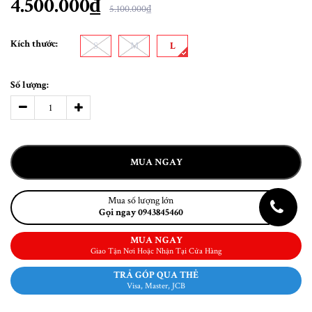
4.500.000₫
5.100.000₫
Kích thước:
S
M
L
Số lượng:
MUA NGAY
Mua số lượng lớn
Gọi ngay 0943845460
MUA NGAY
Giao Tận Nơi Hoặc Nhận Tại Cửa Hàng
TRẢ GÓP QUA THẺ
Visa, Master, JCB