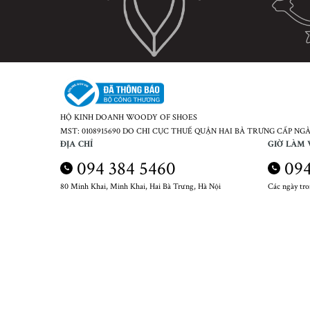
HỘ KINH DOANH WOODY OF SHOES
MST: 0108915690 DO CHI CỤC THUẾ QUẬN HAI BÀ TRƯNG CẤP NGÀY
ĐỊA CHỈ
GIỜ LÀM 
094 384 5460
094
80 Minh Khai, Minh Khai, Hai Bà Trưng, Hà Nội
Các ngày tr