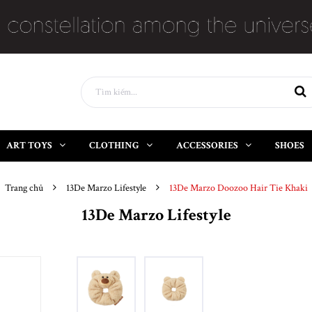
ART TOYS
CLOTHING
ACCESSORIES
SHOES
Trang chủ
13De Marzo Lifestyle
13De Marzo Doozoo Hair Tie Khaki
13De Marzo Lifestyle