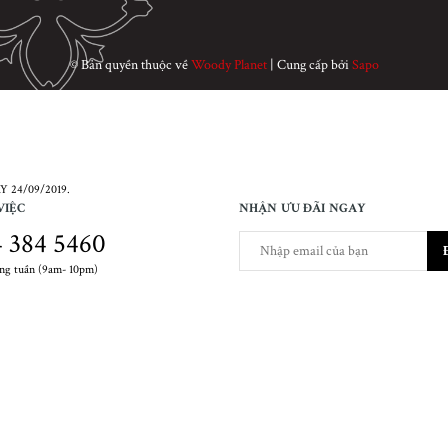
© Bản quyền thuộc về
Woody Planet
|
Cung cấp bởi
Sapo
 24/09/2019.
VIỆC
NHẬN ƯU ĐÃI NGAY
 384 5460
ong tuần (9am- 10pm)