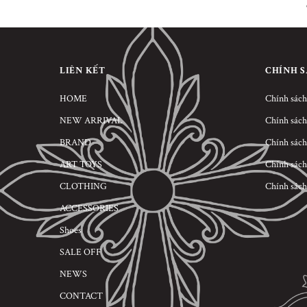
LIÊN KẾT
CHÍNH 
HOME
Chính sách
NEW ARRIVAL
Chính sách
BRAND
Chính sách
ART TOYS
Chính sách
CLOTHING
Chính sách
ACCESSORIES
Shoes
SALE OFF
NEWS
CONTACT