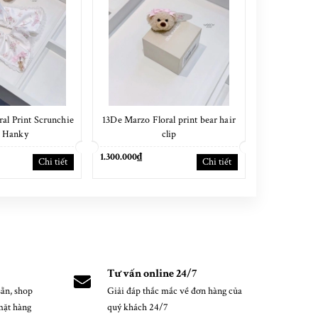
al Print Scrunchie
13De Marzo Floral print bear hair
13De Marzo 
h Hanky
clip
1.300.000₫
1.100.000₫
Chi tiết
Chi tiết
Tư vấn online 24/7
ẵn, shop
Giải đáp thắc mắc về đơn hàng của
mặt hàng
quý khách 24/7