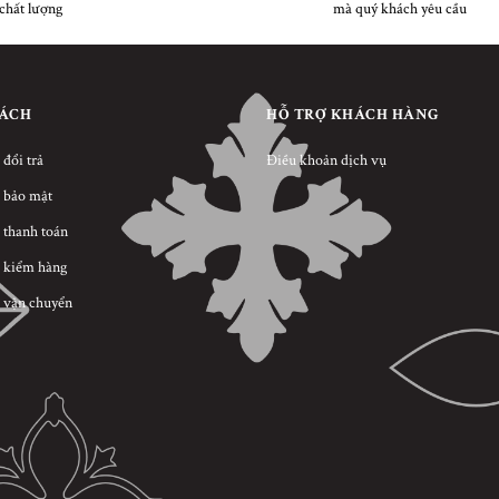
chất lượng
mà quý khách yêu cầu
SÁCH
HỖ TRỢ KHÁCH HÀNG
 đổi trả
Điều khoản dịch vụ
 bảo mật
 thanh toán
 kiểm hàng
 vận chuyển