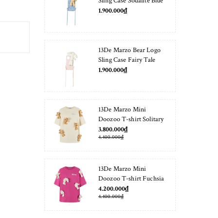
Sling Case Sodalite Blue
1.900.000₫
13De Marzo Bear Logo
Sling Case Fairy Tale
1.900.000₫
13De Marzo Mini
Doozoo T-shirt Solitary
Star
3.800.000₫
4.400.000₫
13De Marzo Mini
Doozoo T-shirt Fuchsia
Fedora
4.200.000₫
4.400.000₫