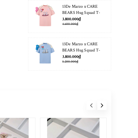
13De Marzo x CARE
BEARS Hug Squad T-
shirt Almond Blossom
3.800.000₫
4.600.000₫
13De Marzo x CARE
BEARS Hug Squad T-
shirt Placid Blue
3.800.000₫
5.200.000₫