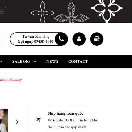
Tư vấn bán hàng
Gọi ngay 0943845460
SALE OFF
NEWS
CONTACT
usion Fantasy
Ship hàng toàn quốc
Hỗ trợ ship COD, nhận hàng khi
next
thanh toán cho quý khách