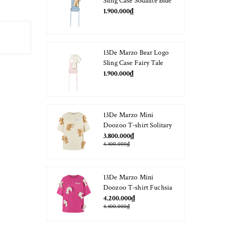
Sling Case Sodalite Blue
1.900.000₫
13De Marzo Bear Logo
Sling Case Fairy Tale
1.900.000₫
13De Marzo Mini
Doozoo T-shirt Solitary
Star
3.800.000₫
4.400.000₫
13De Marzo Mini
Doozoo T-shirt Fuchsia
Fedora
4.200.000₫
4.400.000₫