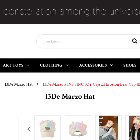
ART TOYS
CLOTHING
ACCESSORIES
SHOES
13De Marzo Hat
13De Marzo x INSTINCTOY Crystal Erosion Bear Cap Ill
13De Marzo Hat
prev