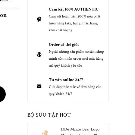
Cam kết 100% AUTHENTIC
ion
Cam kết hoàn tiền 200% nếu phát
hiện hàng fake, hàng nhái, hàng
kém chất lượng
Order cả thế giới
Ngoài những sản phẩm có sẵn, shop
mình còn nhận order mọi mặt hàng
mà quý khách yêu cầu
Tư vấn online 24/7
Giải đáp thắc mắc về đơn hàng của
quý khách 24/7
BỘ SƯU TẬP HOT
13De Marzo Bear Logo