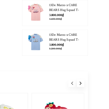
13De Marzo x CARE
BEARS Hug Squad T-
shirt Almond Blossom
3.800.000₫
4.600.000₫
13De Marzo x CARE
BEARS Hug Squad T-
shirt Placid Blue
3.800.000₫
5.200.000₫