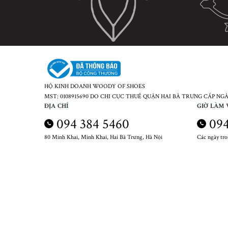
HỘ KINH DOANH WOODY OF SHOES
MST: 0108915690 DO CHI CỤC THUẾ QUẬN HAI BÀ TRƯNG CẤP NGÀY
ĐỊA CHỈ
GIỜ LÀM 
094 384 5460
094
80 Minh Khai, Minh Khai, Hai Bà Trưng, Hà Nội
Các ngày tr