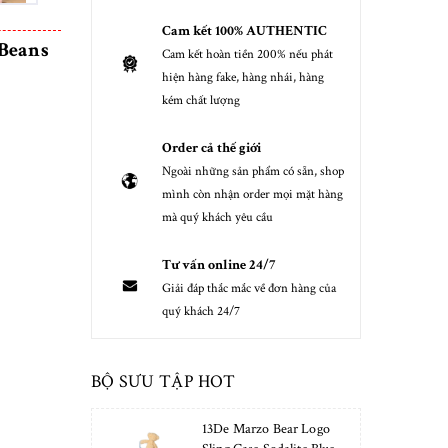
Cam kết 100% AUTHENTIC
 Beans
Cam kết hoàn tiền 200% nếu phát
hiện hàng fake, hàng nhái, hàng
kém chất lượng
Order cả thế giới
Ngoài những sản phẩm có sẵn, shop
mình còn nhận order mọi mặt hàng
mà quý khách yêu cầu
Tư vấn online 24/7
Giải đáp thắc mắc về đơn hàng của
quý khách 24/7
BỘ SƯU TẬP HOT
13De Marzo Bear Logo