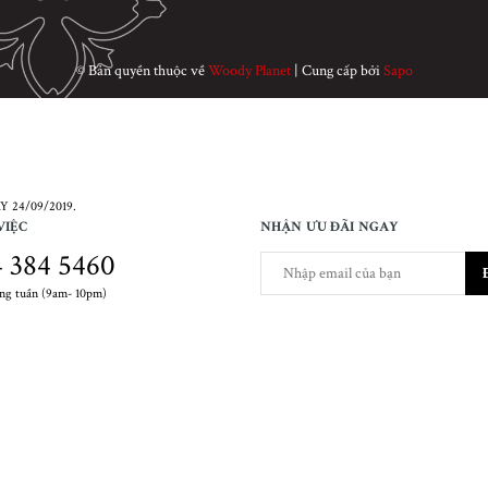
© Bản quyền thuộc về
Woody Planet
|
Cung cấp bởi
Sapo
 24/09/2019.
VIỆC
NHẬN ƯU ĐÃI NGAY
 384 5460
ong tuần (9am- 10pm)