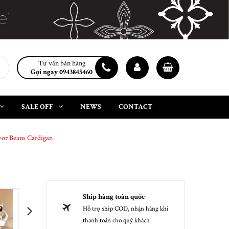
Tư vấn bán hàng
Gọi ngay 0943845460
SALE OFF
NEWS
CONTACT
vor Beans Cardigan
Ship hàng toàn quốc
Hỗ trợ ship COD, nhận hàng khi
next
thanh toán cho quý khách