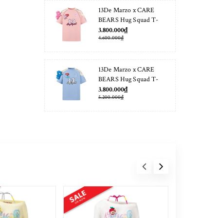
13De Marzo x CARE
BEARS Hug Squad T-
shirt Almond Blossom
3.800.000₫
4.600.000₫
13De Marzo x CARE
BEARS Hug Squad T-
shirt Placid Blue
3.800.000₫
5.200.000₫