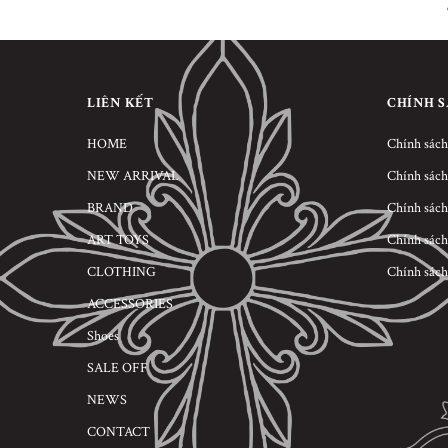
LIÊN KẾT
CHÍNH 
HOME
Chính sách
NEW ARRIVAL
Chính sách
BRAND
Chính sách
ART TOYS
Chính sách
CLOTHING
Chính sách
ACCESSORIES
Shoes
SALE OFF
NEWS
CONTACT