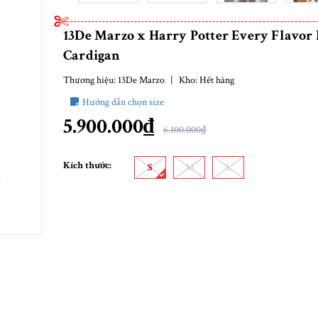
13De Marzo x Harry Potter Every Flavor
Cardigan
Thương hiệu:
13De Marzo
|
Kho:
Hết hàng
Hướng dẫn chọn size
5.900.000₫
6.100.000₫
Kích thước:
S
M
L