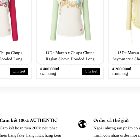
Chupa Chups
13De Marzo x Chupa Chups
13De Marzo
 Hooded Long
Raglan Sleeve Hooded Long
Asymmetric Sho
 Red
Sleeve Green
Set
4.400.000₫
4.200.000₫
Chi tiết
Chi tiết
4.600.000₫
4.400.000₫
Cam kết 100% AUTHENTIC
Order cả thế giới
Cam kết hoàn tiền 200% nếu phát
Ngoài những sản phẩm có s
hiện hàng fake, hàng nhái, hàng kém
mình còn nhận order mọi 