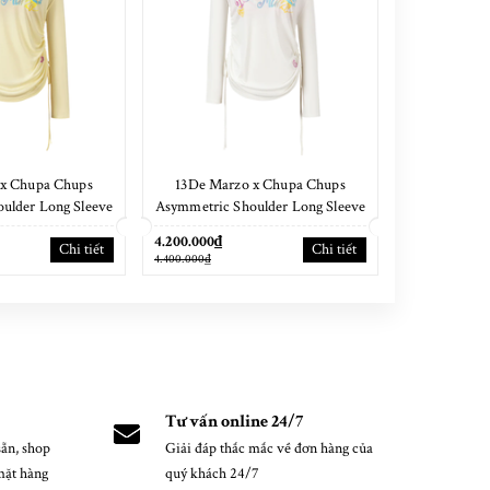
 x Chupa Chups
13De Marzo x Chupa Chups
13De Marzo O
ulder Long Sleeve
Asymmetric Shoulder Long Sleeve
Waff
 Yellow
Set White
4.200.000₫
4.400.000₫
Chi tiết
Chi tiết
4.400.000₫
4.600.000₫
Tư vấn online 24/7
ẵn, shop
Giải đáp thắc mắc về đơn hàng của
mặt hàng
quý khách 24/7