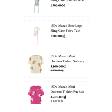
Sling Case Sodalite Blue
1.900.000₫
13De Marzo Bear Logo
Sling Case Fairy Tale
1.900.000₫
13De Marzo Mini
Doozoo T-shirt Solitary
Star
3.800.000₫
4.400.000₫
13De Marzo Mini
Doozoo T-shirt Fuchsia
Fedora
4.200.000₫
4.400.000₫