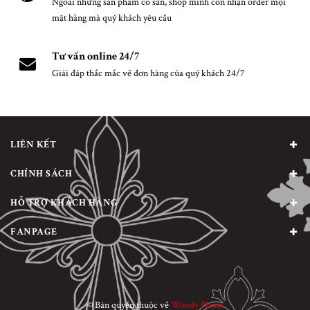
Ngoài những sản phẩm có sẵn, shop mình còn nhận order mọi
mặt hàng mà quý khách yêu cầu
Tư vấn online 24/7
Giải đáp thắc mắc về đơn hàng của quý khách 24/7
LIÊN KẾT
CHÍNH SÁCH
HỖ TRỢ KHÁCH HÀNG
FANPAGE
© Bản quyền thuộc về
Woody Planet