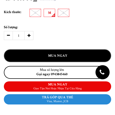
Kích thước:
S
M
L
Số lượng:
MUA NGAY
Mua số lượng lớn
Gọi ngay 0943845460
MUA NGAY
Giao Tận Nơi Hoặc Nhận Tại Cửa Hàng
TRẢ GÓP QUA THẺ
Visa, Master, JCB