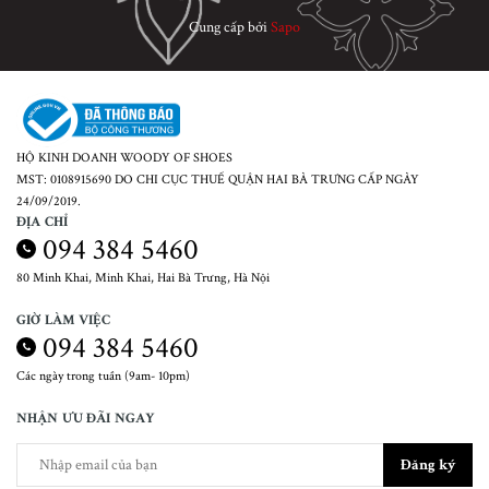
Cung cấp bởi
Sapo
HỘ KINH DOANH WOODY OF SHOES
MST: 0108915690 DO CHI CỤC THUẾ QUẬN HAI BÀ TRƯNG CẤP NGÀY
24/09/2019.
ĐỊA CHỈ
094 384 5460
80 Minh Khai, Minh Khai, Hai Bà Trưng, Hà Nội
GIỜ LÀM VIỆC
094 384 5460
Các ngày trong tuần (9am- 10pm)
NHẬN ƯU ĐÃI NGAY
Đăng ký