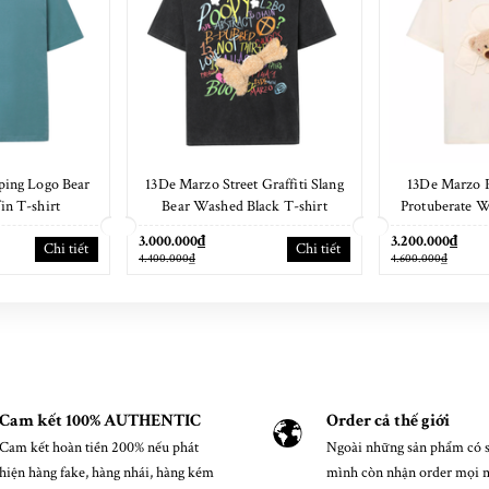
ping Logo Bear
13De Marzo Street Graffiti Slang
13De Marzo P
in T-shirt
Bear Washed Black T-shirt
Protuberate 
s
3.000.000₫
3.200.000₫
Chi tiết
Chi tiết
4.400.000₫
4.600.000₫
Cam kết 100% AUTHENTIC
Order cả thế giới
Cam kết hoàn tiền 200% nếu phát
Ngoài những sản phẩm có s
hiện hàng fake, hàng nhái, hàng kém
mình còn nhận order mọi 