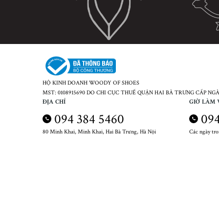
HỘ KINH DOANH WOODY OF SHOES
MST: 0108915690 DO CHI CỤC THUẾ QUẬN HAI BÀ TRƯNG CẤP NGÀY
ĐỊA CHỈ
GIỜ LÀM 
094 384 5460
094
80 Minh Khai, Minh Khai, Hai Bà Trưng, Hà Nội
Các ngày tr