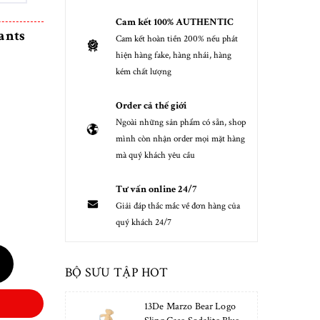
Cam kết 100% AUTHENTIC
ants
Cam kết hoàn tiền 200% nếu phát
hiện hàng fake, hàng nhái, hàng
kém chất lượng
Order cả thế giới
Ngoài những sản phẩm có sẵn, shop
mình còn nhận order mọi mặt hàng
mà quý khách yêu cầu
Tư vấn online 24/7
Giải đáp thắc mắc về đơn hàng của
quý khách 24/7
BỘ SƯU TẬP HOT
13De Marzo Bear Logo