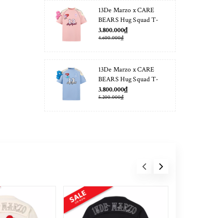
13De Marzo x CARE
BEARS Hug Squad T-
shirt Almond Blossom
3.800.000₫
4.600.000₫
13De Marzo x CARE
BEARS Hug Squad T-
shirt Placid Blue
3.800.000₫
5.200.000₫