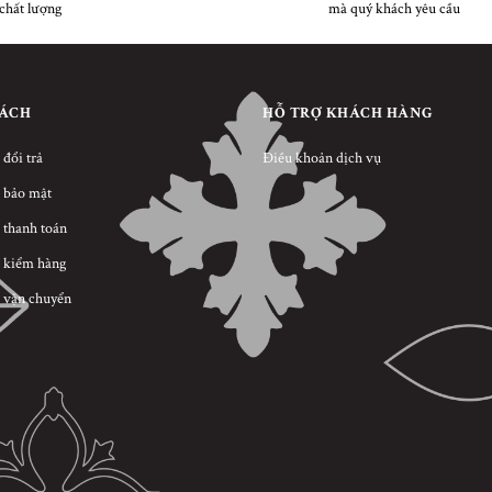
chất lượng
mà quý khách yêu cầu
SÁCH
HỖ TRỢ KHÁCH HÀNG
 đổi trả
Điều khoản dịch vụ
 bảo mật
 thanh toán
 kiểm hàng
 vận chuyển