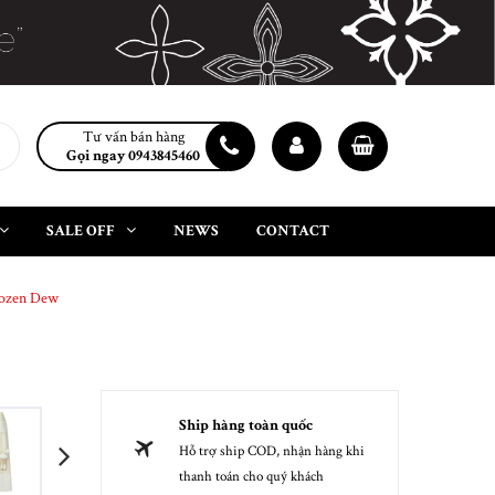
Tư vấn bán hàng
Gọi ngay 0943845460
SALE OFF
NEWS
CONTACT
rozen Dew
Ship hàng toàn quốc
Hỗ trợ ship COD, nhận hàng khi
next
thanh toán cho quý khách