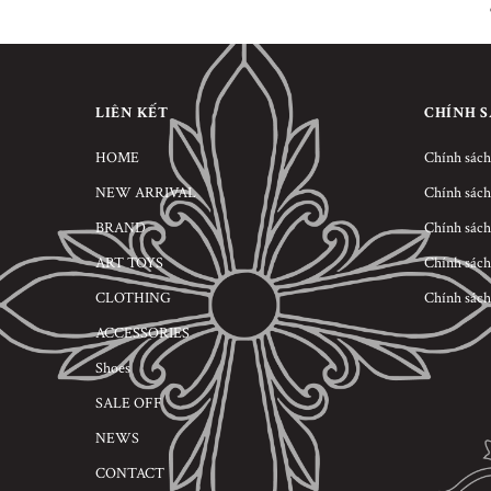
LIÊN KẾT
CHÍNH 
HOME
Chính sách
NEW ARRIVAL
Chính sách
BRAND
Chính sách
ART TOYS
Chính sách
CLOTHING
Chính sách
ACCESSORIES
Shoes
SALE OFF
NEWS
CONTACT