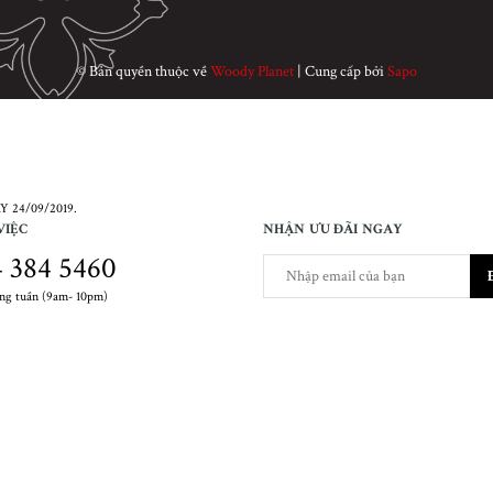
© Bản quyền thuộc về
Woody Planet
|
Cung cấp bởi
Sapo
 24/09/2019.
VIỆC
NHẬN ƯU ĐÃI NGAY
 384 5460
ong tuần (9am- 10pm)