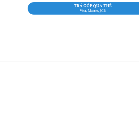
TRẢ GÓP QUA THẺ
Visa, Master, JCB