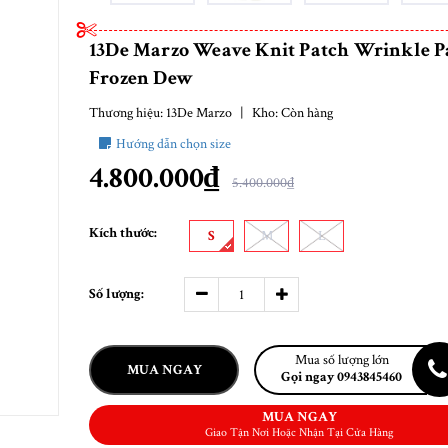
13De Marzo Weave Knit Patch Wrinkle P
Frozen Dew
Thương hiệu:
13De Marzo
|
Kho:
Còn hàng
Hướng dẫn chọn size
4.800.000₫
5.400.000₫
Kích thước:
S
M
L
Số lượng:
Mua số lượng lớn
MUA NGAY
Gọi ngay 0943845460
MUA NGAY
Giao Tận Nơi Hoặc Nhận Tại Cửa Hàng