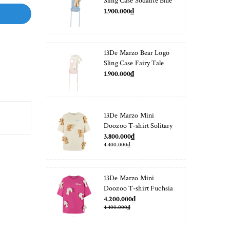
Sling Case Sodalite Blue
1.900.000₫
13De Marzo Bear Logo
Sling Case Fairy Tale
1.900.000₫
13De Marzo Mini
Doozoo T-shirt Solitary
Star
3.800.000₫
4.400.000₫
13De Marzo Mini
Doozoo T-shirt Fuchsia
Fedora
4.200.000₫
4.400.000₫