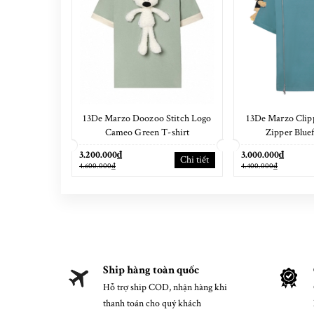
13De Marzo Doozoo Stitch Logo
13De Marzo Clip
Cameo Green T-shirt
Zipper Bluef
3.200.000₫
3.000.000₫
Chi tiết
4.600.000₫
4.400.000₫
Ship hàng toàn quốc
Hỗ trợ ship COD, nhận hàng khi
thanh toán cho quý khách