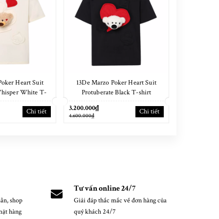
oker Heart Suit
13De Marzo Poker Heart Suit
13De Marzo 
Whisper White T-
Protuberate Black T-shirt
Spun 
hirt
3.200.000₫
3.200.000₫
Chi tiết
Chi tiết
4.600.000₫
4.400.000₫
Tư vấn online 24/7
ẵn, shop
Giải đáp thắc mắc về đơn hàng của
mặt hàng
quý khách 24/7