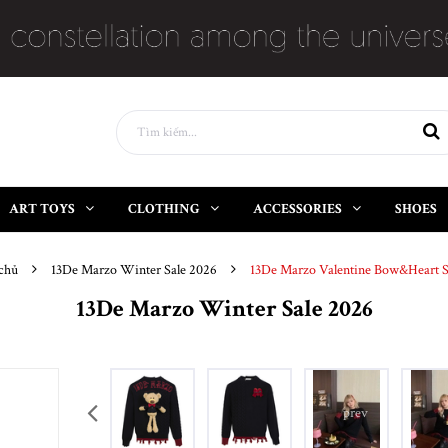
ART TOYS
CLOTHING
ACCESSORIES
SHOES
chủ
13De Marzo Winter Sale 2026
13De Marzo Valentine Bow&Heart 
13De Marzo Winter Sale 2026
prev