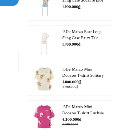
Sling Case Sodalite Blue
1.900.000₫
13De Marzo Bear Logo
Sling Case Fairy Tale
1.900.000₫
13De Marzo Mini
Doozoo T-shirt Solitary
Star
3.800.000₫
4.400.000₫
13De Marzo Mini
Doozoo T-shirt Fuchsia
Fedora
4.200.000₫
4.400.000₫