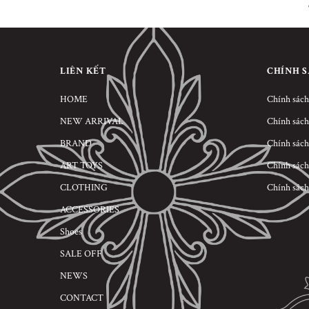
LIÊN KẾT
CHÍNH 
HOME
Chính sách
NEW ARRIVAL
Chính sách
BRAND
Chính sách
ART TOYS
Chính sách
CLOTHING
Chính sách
ACCESSORIES
Shoes
SALE OFF
NEWS
CONTACT