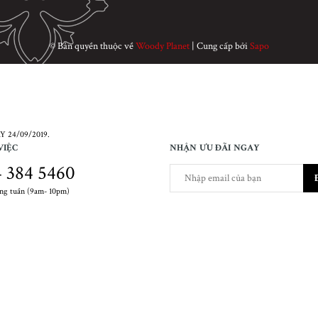
© Bản quyền thuộc về
Woody Planet
|
Cung cấp bởi
Sapo
 24/09/2019.
VIỆC
NHẬN ƯU ĐÃI NGAY
 384 5460
ong tuần (9am- 10pm)