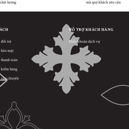
chất lượng
mà quý khách yêu cầu
SÁCH
HỖ TRỢ KHÁCH HÀNG
 đổi trả
Điều khoản dịch vụ
 bảo mật
 thanh toán
 kiểm hàng
 vận chuyển