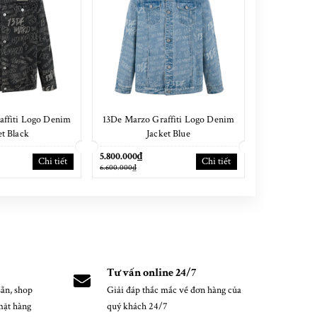
affiti Logo Denim
13De Marzo Graffiti Logo Denim
13De Marzo
et Black
Jacket Blue
Ski
5.800.000₫
5.500.000₫
Chi tiết
Chi tiết
6.600.000₫
6.100.000₫
Tư vấn online 24/7
ẵn, shop
Giải đáp thắc mắc về đơn hàng của
mặt hàng
quý khách 24/7