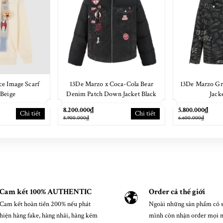
e Image Scarf
13De Marzo x Coca-Cola Bear
13De Marzo Gr
Beige
Denim Patch Down Jacket Black
Jack
8.200.000₫
5.800.000₫
Chi tiết
Chi tiết
8.900.000₫
6.600.000₫
Cam kết 100% AUTHENTIC
Order cả thế giới
Cam kết hoàn tiền 200% nếu phát
Ngoài những sản phẩm có s
hiện hàng fake, hàng nhái, hàng kém
mình còn nhận order mọi 