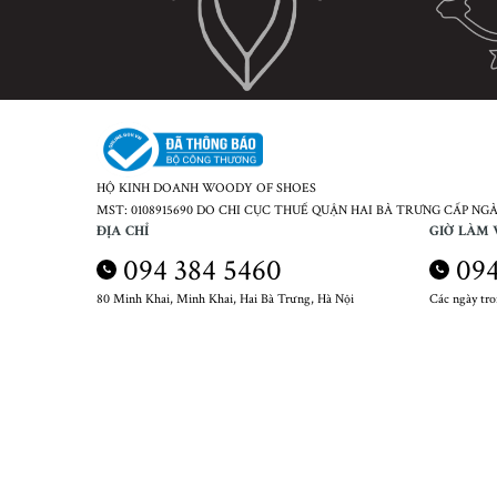
HỘ KINH DOANH WOODY OF SHOES
MST: 0108915690 DO CHI CỤC THUẾ QUẬN HAI BÀ TRƯNG CẤP NGÀY
ĐỊA CHỈ
GIỜ LÀM 
094 384 5460
094
80 Minh Khai, Minh Khai, Hai Bà Trưng, Hà Nội
Các ngày tr