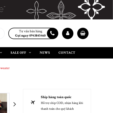
Tư vấn bán hàng
Gọi ngay 0943845460
SALE OFF
NEWS
CONTACT
Sweater
Ship hàng toàn quốc
Hỗ trợ ship COD, nhận hàng khi
next
thanh toán cho quý khách