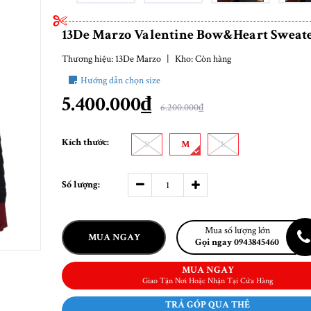
13De Marzo Valentine Bow&Heart Sweat
Thương hiệu:
13De Marzo
|
Kho:
Còn hàng
Hướng dẫn chọn size
5.400.000₫
6.200.000₫
Kích thước:
S
M
L
Số lượng:
Mua số lượng lớn
MUA NGAY
Gọi ngay 0943845460
MUA NGAY
Giao Tận Nơi Hoặc Nhận Tại Cửa Hàng
TRẢ GÓP QUA THẺ