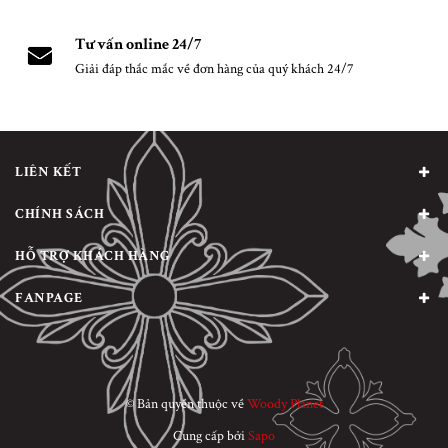
Tư vấn online 24/7
Giải đáp thắc mắc về đơn hàng của quý khách 24/7
LIÊN KẾT
CHÍNH SÁCH
HỖ TRỢ KHÁCH HÀNG
FANPAGE
© Bản quyền thuộc về
Woody Planet
Cung cấp bởi
Sapo