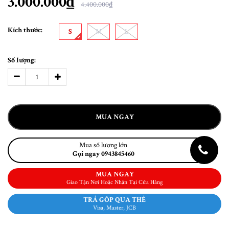
3.000.000₫
4.400.000₫
Kích thước:
S
M
L
Số lượng:
MUA NGAY
Mua số lượng lớn
Gọi ngay 0943845460
MUA NGAY
Giao Tận Nơi Hoặc Nhận Tại Cửa Hàng
TRẢ GÓP QUA THẺ
Visa, Master, JCB