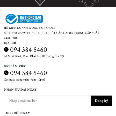
HỘ KINH DOANH WOODY OF SHOES
MST: 0108915690 DO CHI CỤC THUẾ QUẬN HAI BÀ TRƯNG CẤP NGÀY
24/09/2019.
ĐỊA CHỈ
094 384 5460
80 Minh Khai, Minh Khai, Hai Bà Trưng, Hà Nội
GIỜ LÀM VIỆC
094 384 5460
Các ngày trong tuần (9am- 10pm)
NHẬN ƯU ĐÃI NGAY
Đăng ký
THEO DÕI NGAY