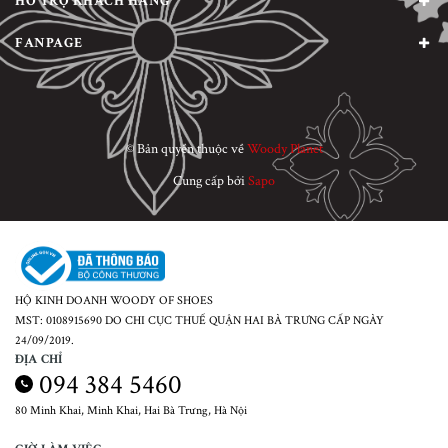
HỖ TRỢ KHÁCH HÀNG
FANPAGE
© Bản quyền thuộc về
Woody Planet
Cung cấp bởi
Sapo
HỘ KINH DOANH WOODY OF SHOES
MST: 0108915690 DO CHI CỤC THUẾ QUẬN HAI BÀ TRƯNG CẤP NGÀY
24/09/2019.
ĐỊA CHỈ
094 384 5460
80 Minh Khai, Minh Khai, Hai Bà Trưng, Hà Nội