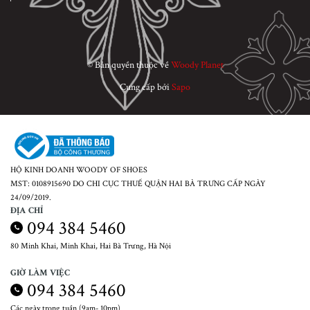
© Bản quyền thuộc về
Woody Planet
Cung cấp bởi
Sapo
HỘ KINH DOANH WOODY OF SHOES
MST: 0108915690 DO CHI CỤC THUẾ QUẬN HAI BÀ TRƯNG CẤP NGÀY
24/09/2019.
ĐỊA CHỈ
094 384 5460
80 Minh Khai, Minh Khai, Hai Bà Trưng, Hà Nội
GIỜ LÀM VIỆC
094 384 5460
Các ngày trong tuần (9am- 10pm)