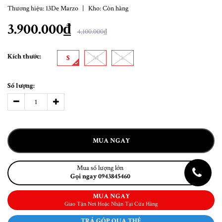
Thương hiệu:
13De Marzo
|
Kho:
Còn hàng
3.900.000₫
4.100.000₫
Kích thước:
S
M
L
Số lượng:
MUA NGAY
Mua số lượng lớn
Gọi ngay 0943845460
MUA NGAY
Giao Tận Nơi Hoặc Nhận Tại Cửa Hàng
TRẢ GÓP QUA THẺ